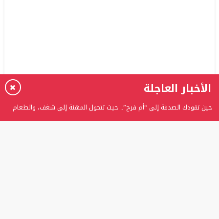
الأخبار العاجلة
حين تقودك الصدفة إلى “أم فرح”.. حيث تتحول المهنة إلى شغف، والطعام
إلى حكاية
برعاية الدكتور عدنان بدران.. الغفران الثانوية تحتفل بتخريج الفوج الثامن من
طلبة التوجيهي
المستشارة ربى عوني الرفاعي تتوج بلقب “المرأة العربية المثالية” وتؤكد:
اللقب تكليفٌ ومسؤوليةٌ تجاه الوطن
تعويض إصبع مبتور بواسطة زرعة سنية