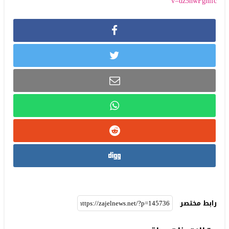
v=dz5nwFgnifc
رابط مختصر