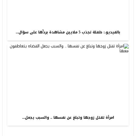
بالفيديو.: طفلة تجذب 5 ملايين مشاهدة بردِّها على سؤال...
امرأة تقتل زوجها وتبلغ عن نفسها .. والسبب يجعل...