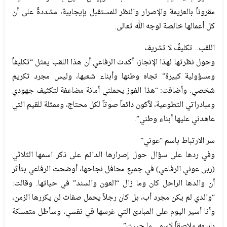
مقروناً بالعزيمة والإصرار والنظر للمستقبل بإيجابية، مشددةً على أن
كل أعمالها خالصة لوجه الله تعالى.
اللقب.. تكليفٌ لا تشريف
وحول نظرتها لهذا الإنجاز، أكدت الرفاعي أن هذا اللقب يمثل “تكليفاً
ومسؤولية كبيرة” تجاه وطنها وأبناء شعبها، وليس مجرد تكريم
شخصي. وأضافت: “هذا الفوز يحملني أمانة مضاعفة لتكثيف جهودي
ومبادراتي التطوعية، لأكون دائماً صوتاً لكل محتاج، وممثلة للقيم التي
عاهدني عليها أبناء وطني”.
سر الارتباط باسم “عوني”
وفي ردها على سؤال حول إصرارها الدائم على ذكر اسمها الثلاثي
(ربى عوني الرفاعي) في جميع محافل نجاحها، أوضحت الرفاعي بتأثر
أن والدها الراحل كان وما زال “العون والسند” في حياتها. وقالت:
“والدي لم يكن مجرد أب، بل كان رجلاً يحمل صفات لن يكررها الزمن،
وأنا أسير اليوم على المبادئ التي غرسها في نفسي، وسأظل متمسكة
باسمه ملاصقاً لاسمي ما حييت”.