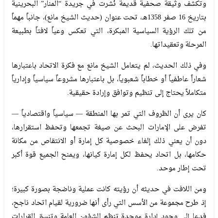
وتكشف وثيقة صحفية قديمة نُشرت في جريدة “المنار” البحرينية
بتاريخ 16 صفر 1358هـ، تحت عنوان (حديث الشيخ مانع)، جانباً مهماً
من تلك الرؤية السياسية المبكرة، التي تعكس وعياً لافتاً بطبيعة
المرحلة وتعقيداتها.
وفي ذلك الحديث، لم يتعامل الشيخ مانع مع فكرة الاتحاد باعتبارها
شعاراً عاطفياً أو خطاباً شعبوياً، بل باعتبارها مشروعاً سياسياً وإدارياً
متكاملاً يحتاج إلى تنظيم وتوافق وإرادة حقيقية.
كان يرى أن الظروف التي تمر بها المنطقة — سياسياً واقتصادياً —
تفرض على الإمارات البحث عن صيغة تجمعها وتحفظ استقرارها،
دون أن يعني ذلك إلغاء خصوصية كل إمارة أو الانتقاص من مكانة
حكامها، بل اتحاد يحفظ لكل إمارة كيانها، ويمنح الجميع قوة أكبر
تحت إطار موحد.
ومن اللافت في حديثه أن رؤيته كانت عملية وناضجة بصورة كبيرة؛
إذ طرح مجموعة من الأسس التي رأى أنها ضرورية لقيام اتحاد ناجح،
فدعا إلى وجود إدارة موحدة تنظم الشؤون العامة وتنسق القرارات