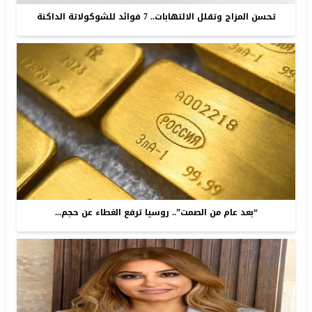
تحسن المزاج وتقلل الالتهابات.. 7 فوائد للشوكولاتة الداكنة
“بعد عام من الصمت”.. روسيا ترفع الغطاء عن حجم...