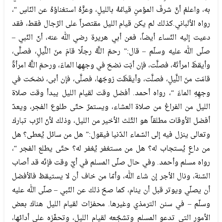
به، واعلمْ أنَّ شرفَ المؤمنِ قيامُهُ بالليلِ، وعزَّهُ استغناؤهُ عن النّاسِ “،
رواه الألباني.كذلك لم يكن قيام الليل مقتصراً على الرّجال فقط، فقد
دعيت إليه النّساء أيضاً، فعن أبي هريرة رضي الله عنه، أنّ النّبي –
صلّى الله عليه وسلّم – قال:” رحمَ اللَّهُ رجلًا قامَ منَ اللَّيلِ، فصلَّى،
وأيقظَ امرأتَهُ، فصلَّت، فإن أبَت نضحَ في وجهِها الماءَ، ورحمَ اللَّهُ امرأةً
قامَت منَ اللَّيلِ، فصلَّت، وأيقَظَت زوجَها، فصلَّى، فإن أبى، نضحَت في
وجهِهِ الماءَ “، رواه أحمد. أفضل وقت لقيام الليل يبدأ وقت صلاة
الليل من الفراغ من صلاة العشاء، ويستمرّ حتّى طلوع الفجر، ويعدّ
أفضل الأوقات مطلقاً هو الثّلث الأخير من الليل، وذلك لأنّ الرّب تبارك
وتعالى ينزل فيه إلى السّماء الدّنيا فيقول:” هل من سائل يُعطى؟ هل
من داعٍ يُستجاب له؟ هل من مستغفر يُغفر له؟ حتّى يطلع الفجر “،
رواه مسلم وأحمد. وفي حال صلّى المسلم في أيّ وقت فإنّه قد أصاب
السّنة، ونال الأجر إن شاء الله، وأمّا من خاف أن لا يستيقظ فالأفضل
أن يصلّي ويوتر قبل أن ينام، كما صحّ ذلك عن النّبي – صلّى الله عليه
وسلّم – في سنن الترمذي وغيرها. محفزات لقيام الليل هناك بعض
الأمور التي تدعو المسلم وتشجّعه لقيام الليل، وتحفّزه على أدائها،