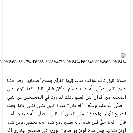
صلاة الليل نافلة مؤكدة ندب إليها القرآن ومدح أصحابها، وقد حثّنا
عليها النّبي صلّى الله عليه وسلّم، وأقلّ قيام الليل ركعة الوتر على
الصّحيح من أقوال أهل العلم، وذلك لما ورد في الصّحيحين عن النّبي
– صلّى الله عليه وسلّم – أنّه قال:” صلاةُ الليلِ مَثْنى مَثْنى. فإذا خِفْتَ
الصبحَ فأوتِرْ بواحدةٍ “. وفي السّنن أنّ النّبي – صلّى الله عليه وسلّم –
قال:” الوترُ حقٌّ فمن شاءَ أوترَ بسبعٍ، ومن شاءَ أوترَ بخمسٍ، ومن شاءَ
أوترَ بثلاثٍ، ومن شاءَ أوترَ بواحدةٍ “. وورد في صحيح البخاري أنّه