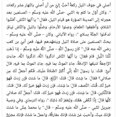
أصلي في جوف الليل ركعةً أحبُّ إليَّ من أن أصلي بالنّهار عشر ركعات
“. وكان أوّل ما كلم به النّبي -صلّى الله عليه وسلّم – المسلمين بعد
هجرته إلى المدينة المنوّرة هو قيام الليل، فقال:” يا أيّها النَّاسُ، أفشُوا
السَّلامَ، وأطعِمُوا الطعامَ، وصِلوا الأرحامَ، وصَلُّوا بالليلِ والنَّاسُ نِيامٌ،
تدخُلوا الجنَّةَ بسلامٍ “، رواه الألباني. وكان – صلّى الله عليه وسلّم –
يحثّ المسلمين على صلاة الليل ويتعهّدهم فيها، فعن أبيّ بن كعب
رضي الله عنه قال:” كانَ رسولُ اللَّهِ – صلَّى اللَّهُ علَيهِ وسلَّمَ – إذا ذَهَبَ
ثُلُثا اللَّيلِ قامَ فقالَ: يا أيُّها النَّاسُ اذكُروا اللَّهَ، اذكُروا اللَّهَ، جاءتِ
الرَّاجفةُ تتبعُها الرَّادفةُ، جاءَ الموتُ بما فيهِ، جاءَ الموتُ بما فيهِ، قالَ
أُبيٌّ: قلتُ: يا رسولَ اللَّهِ إنِّي أُكْثِرُ الصَّلاةَ علَيكَ، فَكَم أجعلُ لَكَ مِن
صلاتي؟ فقالَ: ما شِئتَ قالَ: قلتُ: الرُّبُعَ، قالَ: ما شئتَ فإن زدتَ فَهوَ
خيرٌ لَكَ، قُلتُ: النِّصف، قالَ: ما شِئتَ، فإن زدتَ فَهوَ خيرٌ لَكَ، قالَ: قلتُ:
فالثُّلُثَيْنِ، قالَ: ما شِئتَ، فإن زدتَ فَهوَ خيرٌ لَكَ، قلتُ: أجعلُ لَكَ صلاتي
كلَّها قالَ: إذًا تُكْفَى هَمَّكَ، ويُغفرَ لَكَ ذنبُكَ “، رواه الترمذي. وفي وصية
جبريل للنّبي – صلّى الله عليه وسلّم – قال:” يا محمدُ عِشْ ما شئتَ
فإنكَ ميتٌ، وأحبِبْ مَنْ شئتَ فإنكَ مفارقُهُ، واعملْ ما شئتَ فإنكَ مجزيٌّ