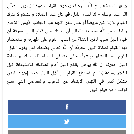
ومنها: استشعار أنّ الله سبحانه يدعوك للقيام. دعوة الرّسول – صلّى
الله عليه وسلّم – لنا لقيام الليل، فق كان عليه الصّلاة والسّلام لا يترك
القيام إلا إذا كان مريضاً أو على سفر. النّوم على الجانب الأيمن. الدّعاء
والطلب من الله سبحانه وتعالى أن يعينك على قيام الليل. معرفة أنّ
قيام الليل سبب لطرد الغفلة عن القلب. النّوم على طهارة، واستحضار
نيّة القيام لصلاة الليل. معرفة أنّ الله تعالى يضحك لمن يقوم الليل.
النّوم بعد العشاء مباشرةً، حتّى يتسنّى للمسلم القيام لأداء صلاة
الليل. معرفة أنّ الله يباهي بقائم الليل أمام الملائكة. الاستيقاظ قبل
الفجر بساعة إذا لم تستطع القيام من أوّل الليل. عدم إجهاد البدن
بشكل كبير في النّهار. الابتعاد عن الذّنوب والمعاصي التي تمنع
الإنسان من قيام الليل.