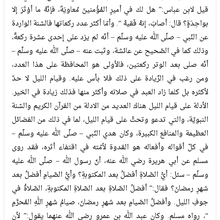
قيل لابن عباس:” هل لك في أميرِ المُؤْمنينَ مُعاويَةَ، فإنّهُ ما أوْتَرَ إلا
بواحِدَةٍ؟ قال: أصابَ، إنهُ فَقيهٌ “. وأمّا أكثر عدد ركعاتها فالسّنة الواردة
عن النّبي – صلّى الله عليه وسلّم – أنّه لم يزد على إحدى عشرة ركعةً،
وذلك كما في الصّحيح عن عائشة، وثبت عنه – صلّى الله عليه وسلّم –
أنّه صلى بعد الوتر ركعتين، فالأولى هو المحافظة على هذا العدد،
ومن رغب في الزّيادة على ذلك فلا بأس عليه. وقيام الليل لا حدّ
لأكثره بل كلما زاد العبد في صلاته وأكثر منها فذلك زيادة في الخير.
الأدلة على قيام الليل هناك العديد من الادلة من القرآن الكريم والسّنة
النبويّة، والتي تدعو وتحثّ على قيام الليل، لما في ذلك من الفضائل
العظيمة والمنافع الكبيرة، وكان هدي النّبي – صلّى الله عليه وسلّم –
في كلّ أقواله وأفعاله هو القدوة لأمّته في اقتفاء أثره، فقد روى
مسلم عن أبي هريرة رضي الله عنه، أنّ رسول الله – صلّى الله عليه
وسلّم – سئل: أيُّ الصّلاةِ أفضلُ بعد المكتوبةِ؟ وأيُّ الصّيامِ أفضلُ بعد
شهرِ رمضانَ؟ فقال:” أفضلُ الصّلاةِ بعد الصّلاةِ المكتوبةِ، الصّلاةُ في
جوفِ الليل. وأفضلُ الصّيامِ بعد شهرِ رمضانَ، صيامُ شهرِ اللهِ المُحرَّمِ
“، رواه مسلم. وكان عبد الله بن عمرو رضي الله عنهما يقول:” لأن