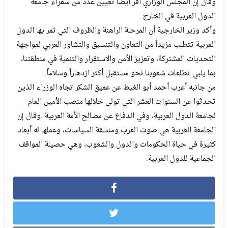
‬الدول‭ ‬العربية‭ ‬في‭ ‬الخارج‭.‬
‬بما‭ ‬يلبي‭ ‬تطلعات‭ ‬شعوبنا‭ ‬نحو‭ ‬مستقبل‭ ‬أكثر‭ ‬ازدهاراً‭ ‬وسلاماً‭. ‬
‬الجماعية‭ ‬للدول‭ ‬العربية‭.‬