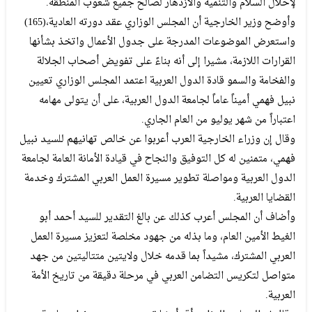
‬لإحلال‭ ‬السلام‭ ‬والتنمية‭ ‬والازدهار‭ ‬لصالح‭ ‬جميع‭ ‬شعوب‭ ‬المنطقة‭.‬
وأوضح‭ ‬وزير‭ ‬الخارجية‭ ‬أن‭ ‬المجلس‭ ‬الوزاري‭ ‬عقد‭ ‬دورته‭ ‬العادية‭ (‬165‭)‬،‭
‬اعتباراً‭ ‬من‭ ‬شهر‭ ‬يوليو‭ ‬من‭ ‬العام‭ ‬الجاري‭.‬
‬القضايا‭ ‬العربية‭.‬
‬العربية‭.‬