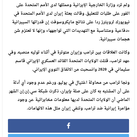
ولم
ترد
وزارة
الخارجية
الإيرانية
وممثلها
لدى
الأمم
المتحدة
على
الفور
على
طلبات
للتعليق
.
وقالت
بعثة
إيران
لدى
الأمم
المتحدة
في
نيويورك
لرويترز
ردا
على
نتائج
مايكروسوفت
إن
قدراتها
السيبرانية
«دفاعية
ومتناسبة
مع
التهديدات
التي
تواجهها»
وإنها
لا
تعتزم
شن
هجمات
سيبرانية
.
وكانت
العلاقات
بين
ترامب
وإيران
متوترة
في
أثناء
توليه
منصبه
.
وفي
عهد
ترامب،
قتلت
الولايات
المتحدة
القائد
العسكري
الإيراني
قاسم
سليماني
في
2020
وانسحبت
من
الاتفاق
النووي
الإيراني
.
ونجا
ترامب
من
محاولة
اغتيال
في
يوليو
.
ورغم
عدم
وجود
أي
أدلة
على
أن
المشتبه
به
كان
على
صلة
بإيران،
ذكرت
شبكة
سي
.
إن
.
إن
الشهر
الماضي
أن
الولايات
المتحدة
لديها
معلومات
مخابراتية
عن
وجود
مؤامرة
إيرانية
ضد
ترامب
.
وتنفي
إيران
مثل
هذه
الاتهامات
.