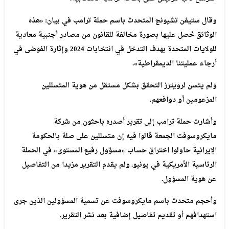
وقال
ستيفن
تشيونج
المتحدث
باسم
حملة
ترامب
في
بيان
:
«هذه
الوثائق
حُصل
عليها
بصورة
مخالفة
للقانون
من
مصادر
أجنبية
معادية
للولايات
المتحدة
بهدف
التدخل
في
انتخابات
2024
وإثارة
الفوضى
في
أرجاء
عمليتنا
الديمقراطية»
.
ولم
يتسن
لرويترز
التحقق
بشكل
مستقل
من
هوية
المتسللين
المزعومين
أو
دوافعهم
.
وأشارت
حملة
ترامب
إلى
تقرير
أصدره
باحثون
من
شركة
مايكروسوفت
الجمعة
قالوا
فيه
إن
متسللين
على
صلة
بالحكومة
الإيرانية
حاولوا
اختراق
حساب
«مسؤول
رفيع
المستوى»
في
الحملة
الرئاسية
الأمريكية
في
يونيو
.
ولم
يقدم
التقرير
مزيدا
من
التفاصيل
عن
هوية
المسؤول
.
وأحجم
متحدث
باسم
مايكروسوفت
عن
تسمية
المسؤولين
الذين
جرى
استهدافهم
أو
تقديم
تفاصيل
إضافية
بعد
نشر
التقرير
.