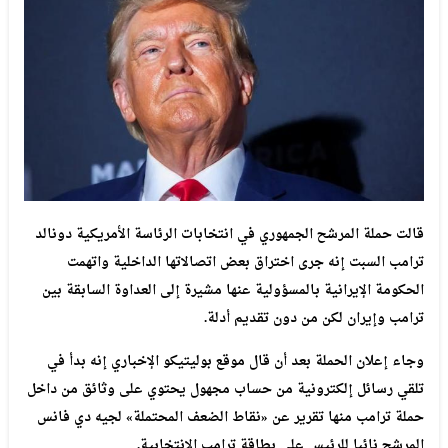
قالت
حملة
المرشح
الجمهوري
في
انتخابات
الرئاسة
الأمريكية
دونالد
ترامب
السبت
إنه
جرى
اختراق
بعض
اتصالاتها
الداخلية
واتهمت
الحكومة
الإيرانية
بالمسؤولية
عنها
مشيرة
إلى
العداوة
السابقة
بين
ترامب
وإيران
لكن
من
دون
تقديم
أدلة
.
وجاء
إعلان
الحملة
بعد
أن
قال
موقع
بوليتيكو
الإخباري
إنه
بدأ
في
تلقي
رسائل
إلكترونية
من
حساب
مجهول
يحتوي
على
وثائق
من
داخل
حملة
ترامب
منها
تقرير
عن
«نقاط
الضعف
المحتملة»
لجيه
دي
فانس
المرشح
نائبا
للرئيس
على
بطاقة
ترامب
الانتخابية
.