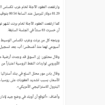
81.29 دولار للبرميل عند الساعة 00:54 بتوقيت غرينتش بعد انخفاضها 92 سنتاً في الجلسة السابقة.
أن خسرت 83 سنتاً في الجلسة السابقة.
أسبوعي لهما منذ أغسطس/ آب، بعد تسجيل أد
وقال محللون: إن السوق قد وجدت أرضية على
الأوروبي لواردات النفط الروسية اعتباراً من
وقال بادن مور محلل السلع في بنك أستراليا
الأسعار، بسبب تشديد العقوبات على روسيا،
البترول الاستراتيجي الأمريكي».
وأضاف: «أتوقع أن أوبك في وضع جيد لإدارة 