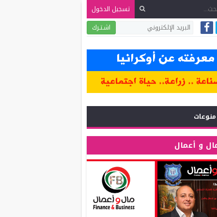
تسجيل الدخول
اشـتـرك
منوعات
ال و أعمال