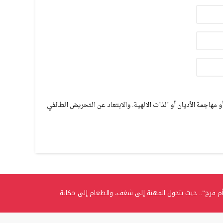
مهاجمة الأديان أو الذات الالهية. والابتعاد عن التحريض الطائفي
م فرح”.. حيث تتحول المهنة إلى شغف، والطعام إلى حكاية
.. الغفران الثانوية تحتفل بتخريج الفوج الثامن من طلبة التوجيهي