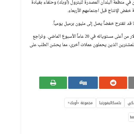
ن في منظمة البلدان المصدرة للبترول (أوبك) وحلفاء بقيادة
 خفض الإنتاج قبل اجتماعهم الأربعاء.
قد تقترح خفضاً يصل إلى مليون برميل يومياً.
كما ارتفعت أسعار النفط بفعل انخفاض الدولار من أعلى مستوياته في 20 عاماً الأسبوع الماضي. وتراجع
للمشترين الذين يحملون عملات أخرى، مما يحسّن الطلب على
يكي
بلسكاليفورنيا
مجموعة «أوبك+