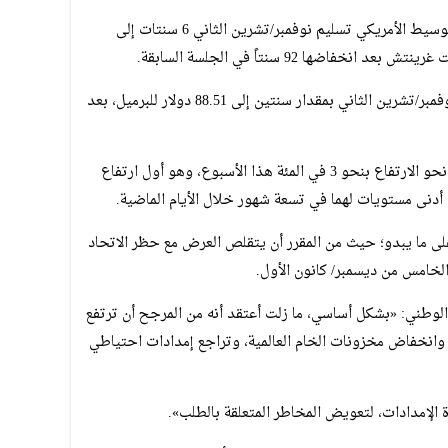
وارتفعت العقود الآجلة لخام غرب تكساس الوسيط الأمريكي تسليم نوفمبر/تشرين الثاني 6 سنتات إلى
كما ارتفعت العقود الآجلة لخام برنت لشهر نوفمبر/تشرين الثاني بمقدار سنتين إلى 88.51 دولار للبرميل، بعد
ويتجه كل من برنت وغرب تكساس الوسيط نحو الارتفاع بنحو 3 في المئة هذا الأسبوع، وهو أول ارتفاع
نى مستويات لهما في تسعة شهور خلال الأيام الماضية.
 ما يبدو؛ حيث من المقرر أن يتقلص العرض مع حظر الاتحاد
 الخامس من ديسمبر/ كانون الأول.
 الوطني: «بشكل أساسي، ما زلت أعتقد أنه من المرجح أن ترتفع
 وانخفاض مخزونات الخام العالمية، وتراجع إمدادات احتياطي
الإمدادات، لتعويض المخاطر المتعلقة بالطلب».