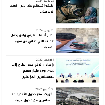
26 يونيو 2024
أطلقوا كلابهم عليا لأني رفضت
اترك بيتي
23 يونيو 2024
انهار أب فلسطيني وهو يحمل
طفلته التي تعاني من سوء
التغذية
5 نوفمبر 2022
«إمباور» ترفع حجم الطرح إلى
20%.. و1.9 مليار سهم
للمستثمرين المؤهلين
30 أكتوبر 2022
الكويت.. منع دخول الأغذية مع
المسافرين من 3 دول عربية