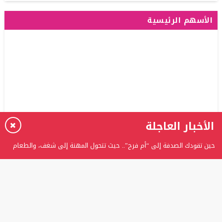
الأسهم الرئيسية
الأخبار العاجلة
حين تقودك الصدفة إلى “أم فرح”.. حيث تتحول المهنة إلى شغف، والطعام
إلى حكاية
برعاية الدكتور عدنان بدران.. الغفران الثانوية تحتفل بتخريج الفوج الثامن من
طلبة التوجيهي
المستشارة ربى عوني الرفاعي تتوج بلقب “المرأة العربية المثالية” وتؤكد: