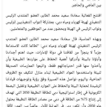
بين الماضي والحاضر.
افتتح الفعالية سعادة/ سعيد محمد الطاير، العضو المنتدب الرئيس
التنفيذي لهيئة كهرباء ومياه دبي، بمشاركة النواب التنفيذيين للرئيس
ونواب الرئيس في الهيئة وبحضور عدد من الموظفين والمتعاملين.
وبهذه المناسبة، قال سعادة/ سعيد محمد الطاير، العضو المنتدب
الرئيس التنفيذي لهيئة كهرباء ومياه دبي: “لطالما كانت الاستدامة
جزءاً لا يتجزأ من ثقافتنا في دولة الإمارات، حيث اهتم أجدادنا
وأباؤنا بالبيئة وأدركوا أهمية الحفاظ على مواردها الطبيعية وأن
يأخذوا منها قدر احتياجاتهم فقط، واتبعوا الممارسات الصديقة
للبيئة واستخدموا المواد الطبيعية لبناء منازل تتكيف مع الظروف
المناخية، واليوم، نواصل هذه المسيرة وفق رؤية وتوجيهات قيادتنا
الرشيدة لحماية البيئة والحفاظ على الموارد الطبيعية وتقليل البصمة
الكربونية في إطار استراتيجية دبي للطاقة النظيفة 2050 التي تهدف
إلى إنتاج 75% من الطاقة في دبي من مصادر الطاقة النظيفة بحلول
عام 2050، وأن تكون دبي في المرتبة الأولى عالمياً بين المدن الأقل