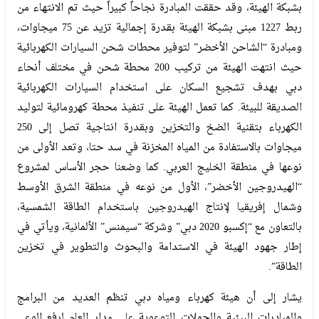
بشبكة الهيئة، وقد حققت المبادرة نجاحاً كبيراً حيث تم الانتهاء من
ربط 1227 مبنى بشبكة الهيئة بقدرة إجمالية تزيد عن 75 ميجاوات،
ومبادرة “الشاحن الأخضر” لتوفير محطات شحن السيارات الكهربائية
حيث انتهت الهيئة من تركيب 200 محطة شحن في مختلف أنحاء
دبي بهدف تشجيع السكان على استخدام السيارات الكهربائية
الصديقة للبيئة. كما تعمل الهيئة على تنفيذ محطة كهرومائية لتوليد
الكهرباء بتقنية الضخ والتخزين وبقدرة انتاجية تصل إلى 250
ميجاوات بالاستفادة من المياه المخزنة في سد حتا، وتعد الأولى من
نوعها في منطقة الخليج العربي. كما وضعنا حجر الأساس لمشروع
“الهيدروجين الأخضر”، الأول من نوعه في منطقة الشرق الأوسط
وشمال إفريقيا لإنتاج الهيدروجين باستخدام الطاقة الشمسية،
بالتعاون مع “إكسبو 2020 دبي” وشركة “سيمنس” الألمانية، ويأتي في
إطار جهود الهيئة في الاستدامة والبحوث والتطوير في تخزين
الطاقة”.
يشار إلى أن هيئة كهرباء ومياه دبي تنظم العديد من البرامج
والمبادرات البيئية والحملات التوعوية على مدار العام لرفع الوعي