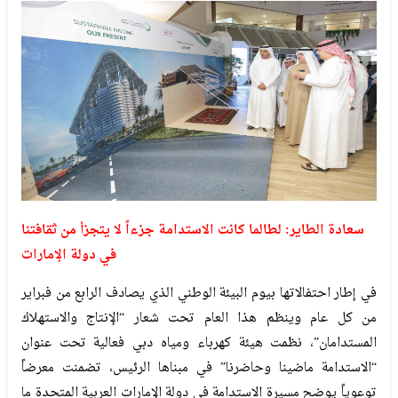
سعادة الطاير:
لطالما كانت الاستدامة جزءاً لا يتجزأ من ثقافتنا
في دولة الإمارات
في إطار احتفالاتها بيوم البيئة الوطني الذي يصادف الرابع من فبراير
من كل عام وينظم هذا العام تحت شعار “الإنتاج والاستهلاك
المستدامان”، نظمت هيئة كهرباء ومياه دبي فعالية تحت عنوان
“الاستدامة ماضينا وحاضرنا” في مبناها الرئيس، تضمنت معرضاً
توعوياً يوضح مسيرة الاستدامة في دولة الإمارات العربية المتحدة ما