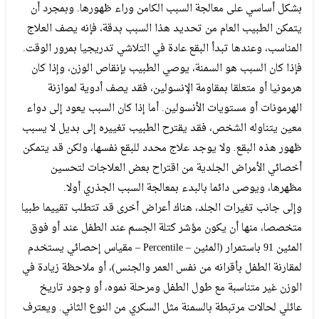
بشكل أساسي على معالجة السبب الكامن وراء ظهورها. وبمجرد أن
يتمكن الطبيب العام من تحديد هذا السبب بدقة، فإنه يصف العلاج
المناسب، وعندها تبدأ البقع عادة في التلاشي تدريجيا بمرور الوقت.
فإذا كان السبب هو السمنة، يوصي الطبيب بإنقاص الوزن، وإذا كان
هرمونيا أو متعلقا بمقاومة الإنسولين، فقد يصف أدوية لموازنة
الهرمونات أو مستويات الأنسولين. أما إذا كان السبب يعود إلى دواء
معين يتناوله الشخص، فقد يقترح الطبيب تغييره إلى بديل لا يسبب
ظهور هذه البقع. ولا يوجد علاج محدد للبقع نفسها، ولكن قد يتمكن
أخصائي الأمراض الجلدية من اقتراح بعض العلاجات لتحسين
مظهرها، ويوصى دائما بالبدء بمعالجة السبب الجذري أولا.
وإلى جانب تغيرات الجلد، هناك أعراض أخرى قد تتطلب تقييما طبيا
متخصصا، منها أن يكون مؤشر كتلة الجسم عند الطفل عند أو فوق
المئين 91 باستمرار (المئين – Percentile – مقياس إحصائي يستخدم
لمقارنة الطفل بأقرانه من نفس العمر والجنس)، أو ملاحظة زيادة في
الوزن غير متناسبة مع طول الطفل ومرحلة نموه، أو وجود تاريخ
عائلي لحالات مرتبطة بالسمنة مثل السكري من النوع الثاني. ويعترف