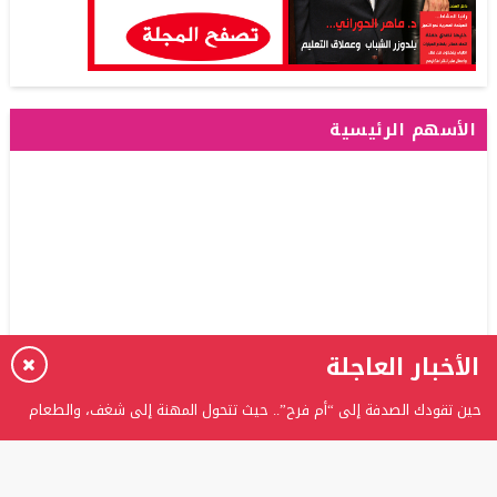
الأسهم الرئيسية
الأخبار العاجلة
حين تقودك الصدفة إلى “أم فرح”.. حيث تتحول المهنة إلى شغف، والطعام
إلى حكاية
برعاية الدكتور عدنان بدران.. الغفران الثانوية تحتفل بتخريج الفوج الثامن من