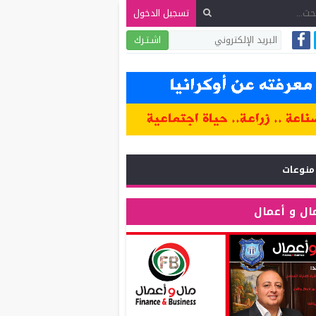
تسجيل الدخول
اشـتـرك
منوعات
ال و أعمال