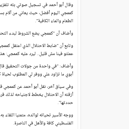
وقال أبو أحمد في تسجيل صوتي بثه تلفزيو
كممجي اليوم أفضل، حيث يعاني من آلام بسي
الطعام والماء الكافية”.
وأضاف أن “كممجي يضع الشروط لبدء التحق
وتابع أن “ضابط الاحتلال الذي اعتقل كممج
عملتو فينا مش قليل.. ليرد عليه كممجي: هذه
وأضاف: “في واحدة من جولات التحقيق قال ك
أبوي ما تزاود علي ووفر لي المطلوب لحياة 
وفي سياق آخر، نقل أبو أحمد عن كممجي قو
أزقته أن الاحتلال يخطط لاجتياحه لذلك قر
حددتها”.
ووجه الأسير تحياته لوالده، متمنيا اللقاء ب
الفلسطيني كافة والأهل في الناصرة.