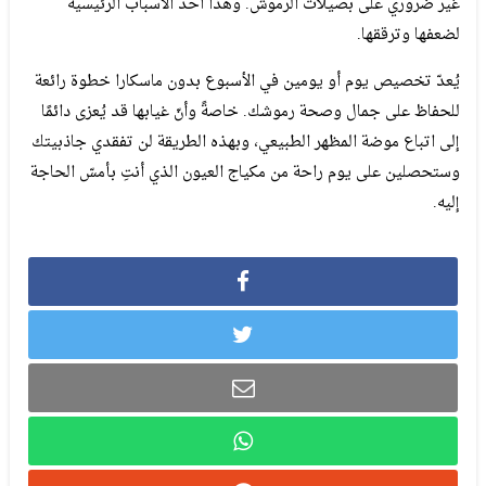
غير ضروري على بصيلات الرموش. وهذا أحد الأسباب الرئيسية
لضعفها وترققها.
يُعدّ تخصيص يوم أو يومين في الأسبوع بدون ماسكارا خطوة رائعة
للحفاظ على جمال وصحة رموشك. خاصةً وأنّ غيابها قد يُعزى دائمًا
إلى اتباع موضة المظهر الطبيعي، وبهذه الطريقة لن تفقدي جاذبيتك
وستحصلين على يوم راحة من مكياج العيون الذي أنتِ بأمسّ الحاجة
إليه.