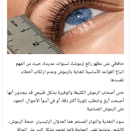
حافظي على مظهر رائع لرموشك لسنوات عديدة، حيث من المهم
اتباع القواعد الأساسية للعناية بالرموش وعدم ارتكاب أخطاء
تفسدها.
حتى أصحاب الرموش الكثيفة والوفيرة بشكل طبيعي قد يجدون أنها
أصبحت أرق وتتطلب تلوينًا أكثر دقة، أو في أسوأ الأحوال، التعود
على الرموش الصناعية.
سوء التغذية والتوتر المستمر هما العدوّان الرئيسيان. صحة الرموش،
كالشعر، عامليها نفس المعاملة لانها تعتمد بشكل كبير على الحالة