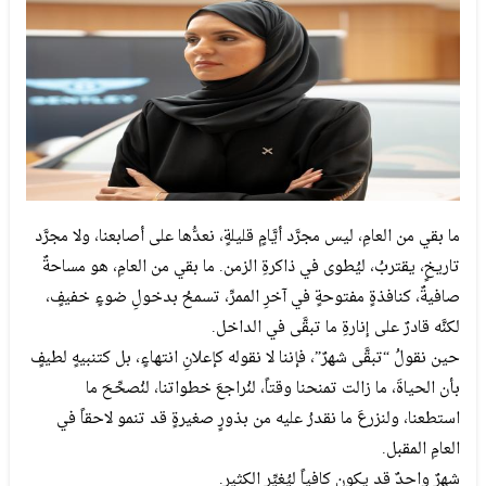
ما بقي من العامِ، ليس مجرَّد أيَّامٍ قليلةٍ، نعدُّها على أصابعنا، ولا مجرَّد
تاريخٍ، يقتربُ، ليُطوى في ذاكرةِ الزمن. ما بقي من العامِ، هو مساحةٌ
صافيةٌ، كنافذةٍ مفتوحةٍ في آخرِ الممرِّ، تسمحُ بدخولِ ضوءٍ خفيفٍ،
لكنَّه قادرٌ على إنارةِ ما تبقَّى في الداخل.
حين نقولُ “تبقَّى شهرٌ”، فإننا لا نقوله كإعلانِ انتهاءٍ، بل كتنبيهٍ لطيفٍ
بأن الحياةَ، ما زالت تمنحنا وقتاً، لنُراجعَ خطواتنا، لنُصحِّحَ ما
استطعنا، ولنزرعَ ما نقدرُ عليه من بذورٍ صغيرةٍ قد تنمو لاحقاً في
العامِ المقبل.
شهرٌ واحدٌ قد يكون كافياً ليُغيِّر الكثير.