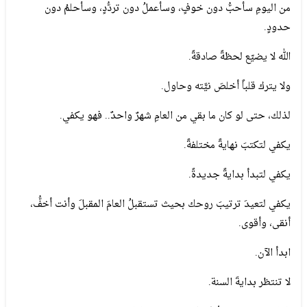
من اليومِ سأحبُّ دون خوفٍ، وسأعملُ دون تردُّدٍ، وسأحلمُ دون
حدودٍ.
الله لا يضيّع لحظةً صادقةً.
ولا يترك قلباً أخلصَ نيَّته وحاول.
لذلك، حتى لو كان ما بقي من العامِ شهرٌ واحدٌ.. فهو يكفي.
يكفي لتكتبَ نهايةً مختلفةً.
يكفي لتبدأ بدايةً جديدةً.
يكفي لتعيدَ ترتيبَ روحك بحيث تستقبلُ العامَ المقبلَ وأنت أخفُّ،
أنقى، وأقوى.
ابدأ الآن.
لا تنتظر بدايةَ السنة.