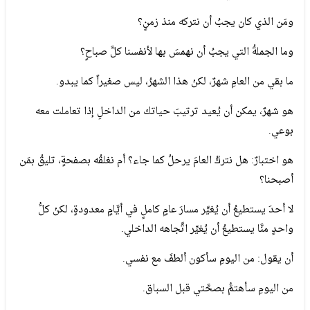
ومَن الذي كان يجبُ أن نتركه منذ زمنٍ؟
وما الجملةُ التي يجبُ أن نهمسَ بها لأنفسنا كلَّ صباحٍ؟
ما بقي من العامِ شهرٌ، لكنْ هذا الشهرُ، ليس صغيراً كما يبدو.
هو شهرٌ، يمكن أن يُعيد ترتيبَ حياتك من الداخلِ إذا تعاملت معه
بوعي.
هو اختبارٌ: هل نتركُ العامَ يرحلُ كما جاء؟ أم نغلقُه بصفحةٍ، تليقُ بمَن
أصبحنا؟
لا أحدَ يستطيعُ أن يُغيِّر مسارَ عامٍ كاملٍ في أيَّامٍ معدودةٍ، لكنْ كلُّ
واحدٍ منَّا يستطيعُ أن يُغيِّر اتِّجاهه الداخلي.
أن يقول: من اليومِ سأكون ألطفَ مع نفسي.
من اليومِ سأهتمُّ بصحَّتي قبل السباق.