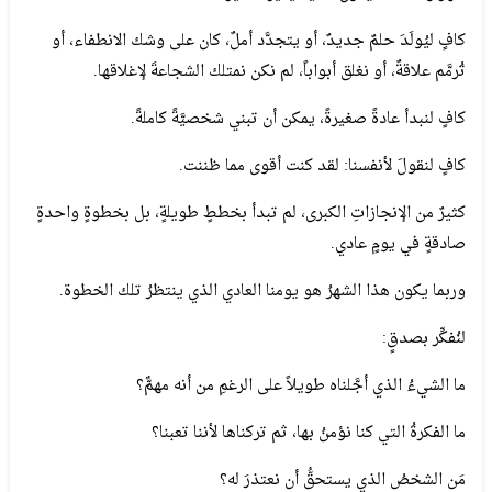
كافٍ ليُولَدَ حلمٌ جديدٌ، أو يتجدَّد أملٌ، كان على وشك الانطفاء، أو
تُرمَّم علاقةٌ، أو نغلق أبواباً، لم نكن نمتلك الشجاعةَ لإغلاقها.
كافٍ لنبدأ عادةً صغيرةً، يمكن أن تبني شخصيَّةً كاملةً.
كافٍ لنقولَ لأنفسنا: لقد كنت أقوى مما ظننت.
كثيرٌ من الإنجازاتِ الكبرى، لم تبدأ بخططٍ طويلةٍ، بل بخطوةٍ واحدةٍ
صادقةٍ في يومٍ عادي.
وربما يكون هذا الشهرُ هو يومنا العادي الذي ينتظرُ تلك الخطوة.
لنُفكِّر بصدقٍ:
ما الشيءُ الذي أجَّلناه طويلاً على الرغمِ من أنه مهمٌّ؟
ما الفكرةُ التي كنا نؤمنُ بها، ثم تركناها لأننا تعبنا؟
مَن الشخصُ الذي يستحقُّ أن نعتذرَ له؟