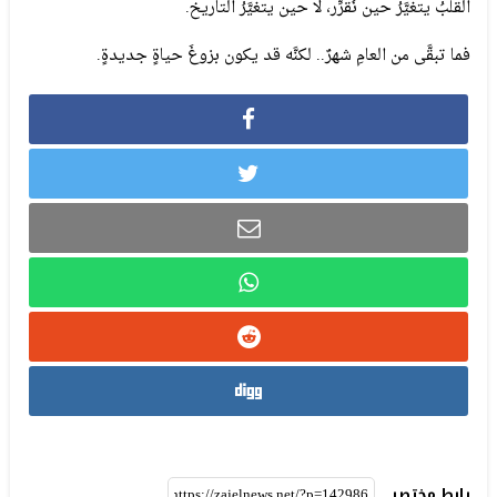
القلبُ يتغيَّرُ حين نُقرِّر، لا حين يتغيَّرُ التاريخ.
فما تبقَّى من العامِ شهرٌ.. لكنَّه قد يكون بزوغَ حياةٍ جديدةٍ.
رابط مختصر