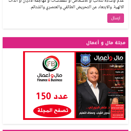
عدم الإساءة للكاتب أو للأشخاص أو للمقدسات أو مهاجمة الأديان أو الذات
الالهية. والابتعاد عن التحريض الطائفي والعنصري والشتائم.
مجلة مال و أعمال