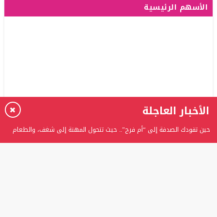
الأسهم الرئيسية
الأخبار العاجلة
حين تقودك الصدفة إلى “أم فرح”.. حيث تتحول المهنة إلى شغف، والطعام
إلى حكاية
برعاية الدكتور عدنان بدران.. الغفران الثانوية تحتفل بتخريج الفوج الثامن من
طلبة التوجيهي
المستشارة ربى عوني الرفاعي تتوج بلقب “المرأة العربية المثالية” وتؤكد:
اللقب تكليفٌ ومسؤوليةٌ تجاه الوطن