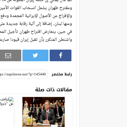
كما قال بقائي إن خطة إيران المكونة من 14 نقطة لإنهاء الحرب لا تتضمن أي قضايا نووية.
ومقترح طهران يشمل انسحاب القوات الأميركي
والإفراج عن الأصول الإيرانية المجمدة ودف
ومنها لبنان، إضافة إلى آلية رقابة جديدة عل
في حين، يتعارض اقتراح طهران تأجيل المح
واشنطن المتكرر بأن تقبل إيران قيودا صارمة
رابط مختصر
مقالات ذات صلة