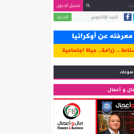
تسجيل الدخول
اشـتـرك
منوعات
ال و أعمال