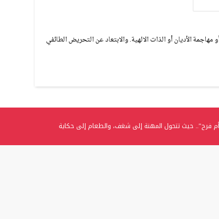
مهاجمة الأديان أو الذات الالهية. والابتعاد عن التحريض الطائفي
م فرح”.. حيث تتحول المهنة إلى شغف، والطعام إلى حكاية
.. الغفران الثانوية تحتفل بتخريج الفوج الثامن من طلبة التوجيهي
ي تتوج بلقب “المرأة العربية المثالية” وتؤكد: اللقب تكليفٌ ومسؤوليةٌ تجاه الوطن
 زرعة سنية
عي ترعى احتفالًا وطنيًا لتكريم الرياديات والعسكريات المتقاعدات في أمسية جسدت 