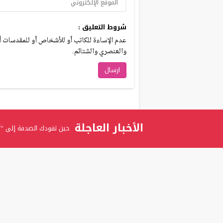
شروط التعليق :
عدم الإساءة للكاتب أو للأشخاص أو للمقدسات أو 
والعنصري والشتائم.
الأخبار العاجلة
حين تقودك الصدفة إلى “أ
برعاية الدكتور عدنان بدران
المستشارة ربى عوني الرفاع
تعويض إصبع مبتور بواسطة
المستشارة ربى عوني الرفا