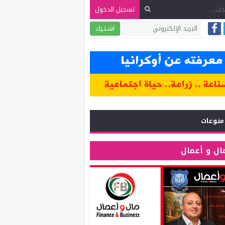
تسجيل الدخول
اشـتـرك
منوعات
ال و أعمال