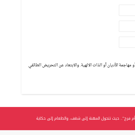
مهاجمة الأديان أو الذات الالهية. والابتعاد عن التحريض الطائفي
م فرح”.. حيث تتحول المهنة إلى شغف، والطعام إلى حكاية
.. الغفران الثانوية تحتفل بتخريج الفوج الثامن من طلبة التوجيهي