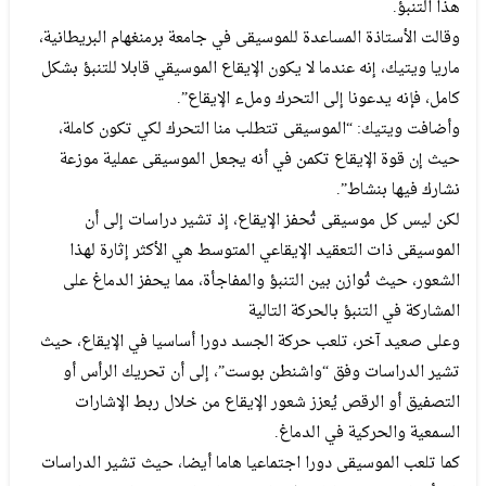
هذا التنبؤ.
وقالت الأستاذة المساعدة للموسيقى في جامعة برمنغهام البريطانية،
ماريا ويتيك، إنه عندما لا يكون الإيقاع الموسيقي قابلا للتنبؤ بشكل
كامل، فإنه يدعونا إلى التحرك وملء الإيقاع”.
وأضافت ويتيك: “الموسيقى تتطلب منا التحرك لكي تكون كاملة،
حيث إن قوة الإيقاع تكمن في أنه يجعل الموسيقى عملية موزعة
نشارك فيها بنشاط”.
لكن ليس كل موسيقى تُحفز الإيقاع، إذ تشير دراسات إلى أن
الموسيقى ذات التعقيد الإيقاعي المتوسط هي الأكثر إثارة لهذا
الشعور، حيث تُوازن بين التنبؤ والمفاجأة، مما يحفز الدماغ على
المشاركة في التنبؤ بالحركة التالية
وعلى صعيد آخر، تلعب حركة الجسد دورا أساسيا في الإيقاع، حيث
تشير الدراسات وفق “واشنطن بوست”، إلى أن تحريك الرأس أو
التصفيق أو الرقص يُعزز شعور الإيقاع من خلال ربط الإشارات
السمعية والحركية في الدماغ.
كما تلعب الموسيقى دورا اجتماعيا هاما أيضا، حيث تشير الدراسات