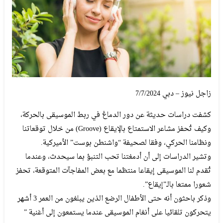
زاجل نيوز – دبي 7/7/2024
كشفت دراسات حديثة عن دور الدماغ في ربط الموسيقى بالحركة،
وكيف تُحفز مشاعر الاستمتاع بالإيقاع (Groove) من خلال توقعاتنا
ونظامنا الحركي، وفقا لصحيفة “واشنطن بوست” الأميركية.
وتشير الدراسات إلى أن أدمغتنا تحب التنبؤ بما سيحدث، وعندما
تُقدم لنا الموسيقى إيقاعا منتظما مع بعض المفاجآت المتوقعة، تحفز
شعورا ممتعا بالـ”إيقاع”.
وذكر باحثون أنه حتى الأطفال الرضع الذين يبلغون من العمر 3 أشهر
يتحركون تلقائيا على أنغام الموسيقى عندما يستمعون إلى أغنية ”