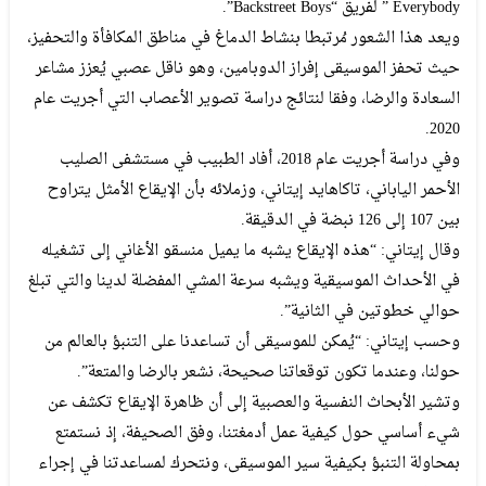
Everybody ” لفريق “Backstreet Boys”.
ويعد هذا الشعور مُرتبطا بنشاط الدماغ في مناطق المكافأة والتحفيز،
حيث تحفز الموسيقى إفراز الدوبامين، وهو ناقل عصبي يُعزز مشاعر
السعادة والرضا، وفقا لنتائج دراسة تصوير الأعصاب التي أجريت عام
2020.
وفي دراسة أجريت عام 2018، أفاد الطبيب في مستشفى الصليب
الأحمر الياباني، تاكاهايد إيتاني، وزملائه بأن الإيقاع الأمثل يتراوح
بين 107 إلى 126 نبضة في الدقيقة.
وقال إيتاني: “هذه الإيقاع يشبه ما يميل منسقو الأغاني إلى تشغيله
في الأحداث الموسيقية ويشبه سرعة المشي المفضلة لدينا والتي تبلغ
حوالي خطوتين في الثانية”.
وحسب إيتاني: “يُمكن للموسيقى أن تساعدنا على التنبؤ بالعالم من
حولنا، وعندما تكون توقعاتنا صحيحة، نشعر بالرضا والمتعة”.
وتشير الأبحاث النفسية والعصبية إلى أن ظاهرة الإيقاع تكشف عن
شيء أساسي حول كيفية عمل أدمغتنا، وفق الصحيفة، إذ نستمتع
بمحاولة التنبؤ بكيفية سير الموسيقى، ونتحرك لمساعدتنا في إجراء