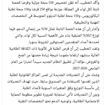
وأكّد الخطيب، أنه تقرّر تخصيص 550 منحة جزئية وقرضا كحصة
ثابتة لكل لواء في المملكة، موزعة بواقع 250 قرضا و150 منحة لطلبة
البكالوريوس، و150 منحة لطلبة الدبلوم المتوسط في التخصصات
المهنية والتطبيقية.
وأشار إلى أنّ هذه الحصة الثابتة تمثل 50% من إجمالي الدعم، فيما
توزع الـ50% المتبقية بناء على الأهمية النسبية لكل لواء، والتي
تحددها أعداد المتقدمين المستوفين للشروط سنويا.
ولفت الخطيب إلى أنّ فرص الطلبة في الألوية ذات الكثافة الطلابية
العالية ستشهد ارتفاعا ملموسا نتيجة زيادة حصتها من المنح
والقروض، مؤكدا أن تطبيق النظام الجديد سيبدأ اعتبارا من العام
الجامعي 2026-2027.
وشدّد على أن التعديلات الجديدة لن تمس المراكز القانونية للطلبة
الذين تقدموا للاستفادة من الصندوق سابقا، حيث تهدف التعديلات
إلى مأسسة التوزيع وفق المتغيرات السنوية لأعداد الطلبة.
وبيّن أن التعديلات تأتي استجابة لضرورة تطوير منظومة الحماية
الاجتماعية الطلابية، وتوجيه الدعم نحو التخصصات التقنية