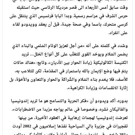
وقت
سابق
أمس
الأربعاء
الى
قصر
مرديكا
الرئاسي
حيث
استقبله
حرس
الشرف
في
مراسم
رسمية
.
وبدا
البابا
فرنسيس
الذي
يتنقل
على
كرسي
متحرك،
باسما
وفي
صحة
جيدة،
قبل
أن
يعقد
وويدودو
لقاء
على
انفراد
.
وشدد
في
كلمته
على
أنه
«من
أجل
تعزيز
الوئام
السّلمي
والبناء
الذي
يضمن
السّلام
ويوحّد
القوى
للتغلّب
على
كل
أنواع
الخلل
…
تريد
الكنيسة
الكاثوليكيّة
زيادة
الحوار
بين
الأديان»
.
وتابع
:
«هناك
حالات
يتمّ
فيها
وضع
الإيمان
بالله
باستمرار
في
المقدّمة،
لكن
للتلاعب
به،
للأسف،
فلا
يخدم
بناء
السّلام
والشّراكة
والحوار
والتعاون
والأخوّة،
بل
إثارة
الانقسامات
وزيادة
الكراهية»
.
بدوره،
أكد
ويدودو
أن
«فكر
الحرية
والتسامح
هو
ما
تريد
إندونيسيا
والفاتيكان
نشره،
وخصوصا
في
عالم
يواجه
مزيدا
من
الاضطرابات»
.
تعرضت
إندونيسيا
لهجمات
إرهابية
في
العقود
الأخيرة،
من
بينها
تفجيرات
في
جزيرة
بالي
السياحية
نفذها
إسلاميون
في
2002
أودت
بـ202
شخص
.
في
إندونيسيا
حوالي
ثمانية
ملايين
كاثوليكي
يمثلون