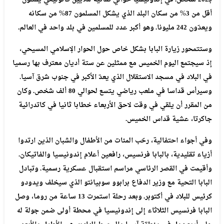
%
%
أقل
من
3
من
سكان
البلد
الذي
يشكل
المسلمون
87
من
سكانه
ويعدّون
242
مليونا
.
وهو
أكبر
عدد
للمسلمين
في
بلد
واحد
في
العالم
.
وستتمحور
زيارة
البابا
بشكل
خاص
حول
الحوار
الإسلامي
المسيحي،
إذ
سيجتمع
اليوم
الخميس
مع
ممثلين
عن
ستة
أديان
معترف
بها
رسميا
في
البلاد
في
مسجد
الاستقلال
الذي
يعدّ
الأكبر
في
جنوب
شرق
آسيا
.
وسيرأس
قداسا
في
ملعب
رياضي
يتسع
لحوالي
80
ألف
شخص
.
وكان
من
المقرر
أن
يلقي
في
وقت
لاحق
الأربعاء
خطابا
ثانيا
في
كاتدرائية
جاكرتا،
عشية
قداس
الخميس
.
وفي
أجواء
احتفالية،
رحّب
المئات
من
الأطفال
والشبان
الذين
ارتدوا
أزياء
تقليدية،
بالبابا
فرنسيس،
رافعين
أعلام
إندونيسيا
والفاتيكان
.
وأقيمت
في
القصر
الرئاسي
مراسم
استقبال
عسكرية
رسمية
.
وتبادل
البابا
التحية
مع
وزير
الدفاع
برابوو
سوبيانتو
الذي
سيخلف
ويدودو
كرئيس
للبلاد
في
أكتوبر
.
وبعد
رحلة
استمرت
13
ساعة
من
روما،
وصل
البابا
فرنسيس
الثلاثاء
إلى
إندونيسيا
في
محطة
أولى
ضمن
جولة
له