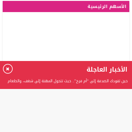
الأسهم الرئيسية
الأخبار العاجلة
حين تقودك الصدفة إلى “أم فرح”.. حيث تتحول المهنة إلى شغف، والطعام
إلى حكاية
برعاية الدكتور عدنان بدران.. الغفران الثانوية تحتفل بتخريج الفوج الثامن من
طلبة التوجيهي
المستشارة ربى عوني الرفاعي تتوج بلقب “المرأة العربية المثالية” وتؤكد: