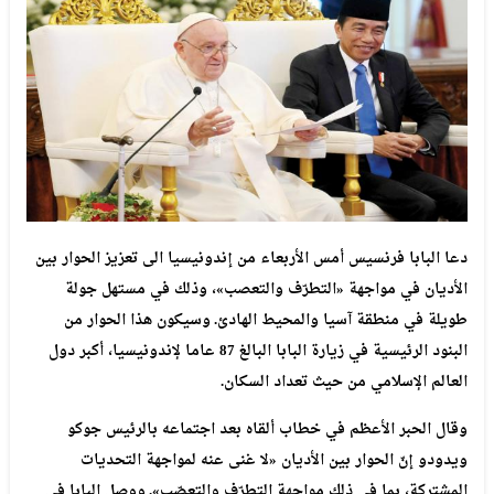
دعا
البابا
فرنسيس
أمس
الأربعاء
من
إندونيسيا
الى
تعزيز
الحوار
بين
الأديان
في
مواجهة
«التطرّف
والتعصب»،
وذلك
في
مستهل
جولة
طويلة
في
منطقة
آسيا
والمحيط
الهادئ
.
وسيكون
هذا
الحوار
من
البنود
الرئيسية
في
زيارة
البابا
البالغ
87
عاما
لإندونيسيا،
أكبر
دول
العالم
الإسلامي
من
حيث
تعداد
السكان
.
وقال
الحبر
الأعظم
في
خطاب
ألقاه
بعد
اجتماعه
بالرئيس
جوكو
ويدودو
إنّ
الحوار
بين
الأديان
«لا
غنى
عنه
لمواجهة
التحديات
المشتركة،
بما
في
ذلك
مواجهة
التطرّف
والتعصّب»
.
ووصل
البابا
في