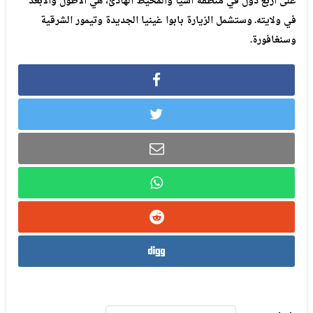
على
أربع
دول
في
منطقة
آسيا
والمحيط
الهادئ،
هي
الأطول
والأبعد
في
ولايته
.
وستشمل
الزيارة
بابوا
غينيا
الجديدة
وتيمور
الشرقية
وسنغافورة
.