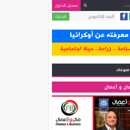
تسجيل الدخول
اشـتـرك
منوعات
ال و أعمال