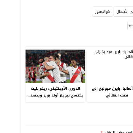
ي الأبطال
كوالامبور
مانيا: بايرن ميونيخ إلى
الدوري الأرجنتيني: ريفر بليت
نصف النهائي
يكتسح نيويلز أولد بويز ويصعد...
امية مشار إليها بـ
*