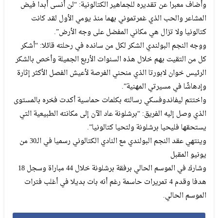
وأضاف معبرا عن تقديره للجماهير الكتالونية: “لن أنسى أبدا فيض
المشاعر والحب الذي غمرتموني بهما منذ يومي الأول لقد كانت
كتالونيا ولا تزال هي مكاني المفضل على وجه الأرض”.
ووجه النجم البولندي الشكر لكل من سانده في رحلته قائلا: “أشكر
كل من التقيت بهم خلال هذه السنوات الأربع الجميلة وأخص بالشكر
الرئيس خوان لابورتا الذي منحني الفرصة لأعيش الفصل الأكثر إثارة
وإدهاشًا في مسيرتي المهنية”.
واختتم ليفاندوفسكي رسالته بكلمات حماسية أكدت فخره بالمستوى
الذي وصل إليه الفريق: “برشلونة عاد الآن إلى مكانته الطبيعية التي
يستحقها فليحيا برشلونة ولتحيا كتالونيا”.
وينتهي عقد النجم البولندي مع النادي الكتالوني رسميا في الـ30 من
يونيو المقبل
وشارك في الموسم الحالي برفقة برشلونة خلال 44 مباراة وسجل 18
هدفا وقدم 4 تمريرات حاسمة رغم أنه بات بديلا في أغلب فترات
الموسم الحالي.