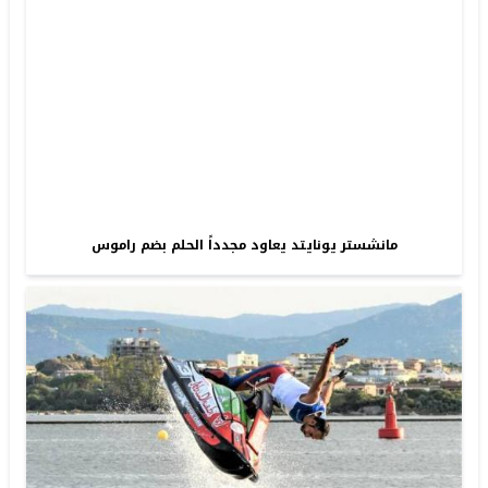
مانشستر يونايتد يعاود مجدداً الحلم بضم راموس