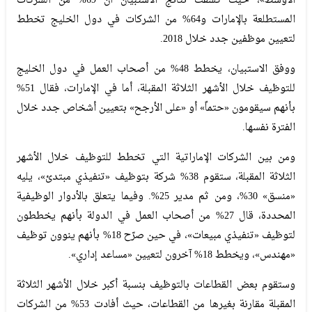
الأوسط»، حيث كشفت نتائج الاستبيان أن 69% من الشركات
المستطلعة بالإمارات و64% من الشركات في دول الخليج تخطط
لتعيين موظفين جدد خلال 2018.
ووفق الاستبيان، يخطط 48% من أصحاب العمل في دول الخليج
للتوظيف خلال الأشهر الثلاثة المقبلة، أما في الإمارات، فقال 51%
بأنهم سيقومون «حتماً» أو «على الأرجح» بتعيين أشخاص جدد خلال
الفترة نفسها.
ومن بين الشركات الإماراتية التي تخطط للتوظيف خلال الأشهر
الثلاثة المقبلة، ستقوم 38% شركة بتوظيف «تنفيذي مبتدئ»، يليه
«منسق» 30%، ومن ثم مدير 25%. وفيما يتعلق بالأدوار الوظيفية
المحددة، قال 27% من أصحاب العمل في الدولة بأنهم يخططون
لتوظيف «تنفيذي مبيعات»، في حين صرّح 18% بأنهم ينوون توظيف
«مهندس»، ويخطط 18% آخرون لتعيين «مساعد إداري».
وستقوم بعض القطاعات بالتوظيف بنسبة أكبر خلال الأشهر الثلاثة
المقبلة مقارنة بغيرها من القطاعات، حيث أفادت 53% من الشركات