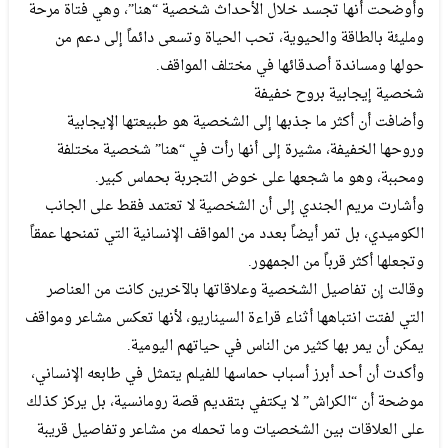
وأوضحت أنها تجسد خلال الأحداث شخصية “هنا”، وهي فتاة مرحة
ومليئة بالطاقة والحيوية، تحب الحياة وتسعى دائماً إلى دعم من
حولها ومساندة أصدقائها في مختلف المواقف.
شخصية إيجابية بروح خفيفة
وأضافت أن أكثر ما جذبها إلى الشخصية هو طبيعتها الإيجابية
وروحها الخفيفة، مشيرة إلى أنها رأت في “هنا” شخصية مختلفة
ومحببة، وهو ما شجعها على خوض التجربة بحماس كبير.
وأشارت مريم الجندي إلى أن الشخصية لا تعتمد فقط على الجانب
الكوميدي، بل تمر أيضاً بعدد من المواقف الإنسانية التي تمنحها عمقاً
وتجعلها أكثر قرباً من الجمهور.
وقالت إن تفاصيل الشخصية وعلاقاتها بالآخرين كانت من العناصر
التي لفتت انتباهها أثناء قراءة السيناريو، لأنها تعكس مشاعر ومواقف
يمكن أن يمر بها كثير من الناس في حياتهم اليومية.
وأكدت أن أحد أبرز أسباب حماسها للفيلم يتمثل في طابعه الإنساني،
موضحة أن “الكراش” لا يكتفي بتقديم قصة رومانسية، بل يركز كذلك
على العلاقات بين الشخصيات وما تحمله من مشاعر وتفاصيل قريبة