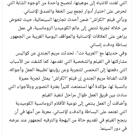
التي لفتت الانتباه إلى موهبتها، لتصبح واحدة من الوجوه الشابة التي
تحرص على اختيار أدوار تجمع بين الخفة والصدق الإنساني.
ويأتي فيلم “الكراش” ضمن أحدث تجاربها السينمائية، حيث تخوض
من خلاله تجربة تنتمي إلى عالم الكوميديا الرومانسية، في عمل
يراهن على العلاقات الإنسانية والمواقف اليومية القريبة من الجمهور.
بساطة ودفء إنساني
وفي حديثها مع “العربية.نت”، تحدثت مريم الجندي عن كواليس
مشاركتها في الفيلم والشخصية التي تقدمها، كما كشفت عن الأسباب
التي دفعتها إلى التحمس للتجربة وعن رؤيتها لطبيعة العمل وأجوائه.
قالت الفنانة مريم الجندي إن فيلم “الكراش” يمثل تجربة مميزة
بالنسبة لها، مؤكدة أنها استمتعت كثيراً بفترة التصوير وبالأجواء التي
سادت بين فريق العمل طوال مراحل تنفيذ الفيلم.
وأضافت أن العمل ينتمي إلى نوعية الأفلام الرومانسية الكوميدية
التي تعتمد على البساطة والدفء الإنساني، معربة عن أملها في أن
ينجح الفيلم في تقديم حالة من البهجة والترفيه للجمهور عند عرضه
في دور السينما.