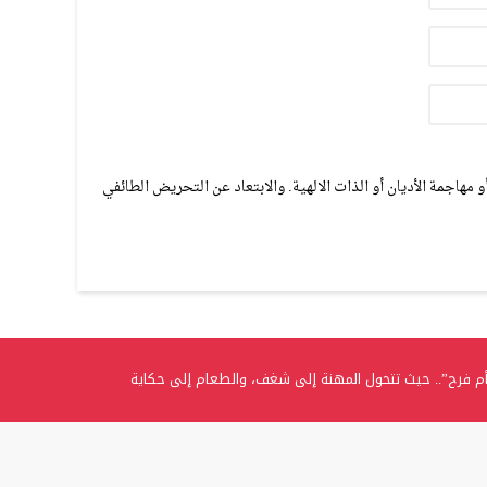
مهاجمة الأديان أو الذات الالهية. والابتعاد عن التحريض الطائفي
م فرح”.. حيث تتحول المهنة إلى شغف، والطعام إلى حكاية
.. الغفران الثانوية تحتفل بتخريج الفوج الثامن من طلبة التوجيهي
ي تتوج بلقب “المرأة العربية المثالية” وتؤكد: اللقب تكليفٌ ومسؤوليةٌ تجاه الوطن