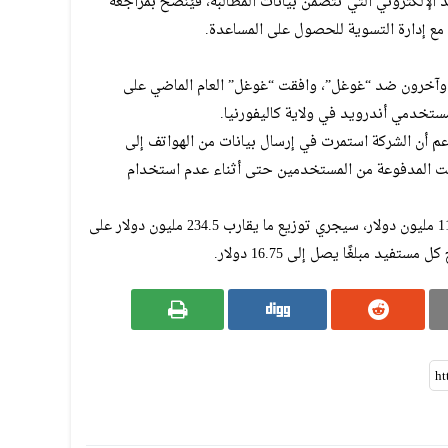
د الإلكتروني التي تتضمن بيانات المطالبة، فيُنصح بمراجعة
 مع إدارة التسوية للحصول على المساعدة.
في دعوى منفصلة تحمل اسم Attila Csupo وآخرون ضد “غوغل”، وافقت “غوغل” العام الماضي على
 زُعم أن الشركة استمرت في إرسال بيانات من الهواتف إلى
رنت المدفوعة من المستخدمين حتى أثناء عدم استخدام
وبعد خصم أتعاب المحامين البالغة نحو 115.5 مليون دولار، سيجري توزيع ما يقارب 234.5 مليون دولار على