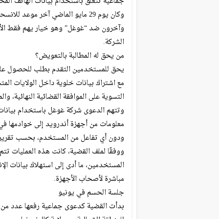
جماعية تتعلق باستخدام بيانات الهاتف الم
وكان يوم 29 مايو الماضي آخر موعد
وآخرون ضد “غوغل” وهو خيار يهم فقط الأ
الشركة.
من يحق له المطالبة بالتعويض؟
يحق للمستخدمين التقدم بطلب للحصول على ا
التسوية على الموافقة القضائية النهائية، والمتوقع صدو
وتتهم الدعوى شركة غوغل باستخدام بيانات
معلومات من أجهزة أندرويد إلى خوادمها في
ودون أي تفاعل من المستخدم، بحسب تقرير نشره موقع “phonearena” واطلعت علي
ووفقًا لملف القضية، كانت هذه العمليات تت
المستخدمين، ما أدى إلى استهلاك بيانات ا
مباشرة لأصحاب الأجهزة.
جلسة الحسم في يونيو