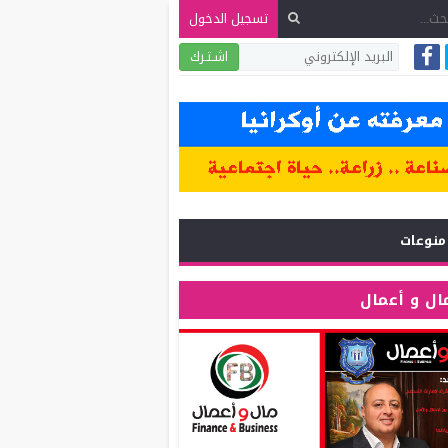
تسجيل الدخول
اشـتـرك
منوعات
ال و أعمال