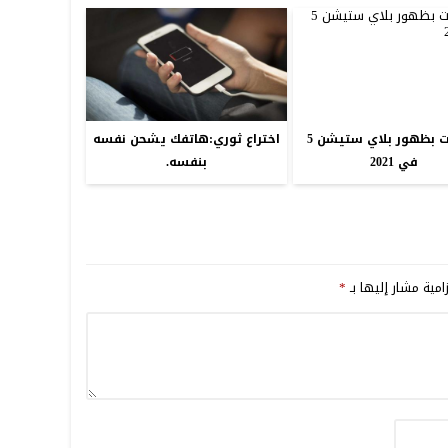
توقعات بظهور بلاي ستيشن 5
اختراع ثوري:هاتفك يشحن نفسه
في 2021
بنفسه.
امية مشار إليها بـ
*