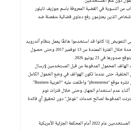
حمول دون علم المستخدمين.
 للانسحاب من التسوية في القضية المعروفة باسم جوزيف تايلور
شخاص الذين يعتزمون رفع دعاوى قضائية منفصلة ضد
لتعويض إذا كانوا قد استخدموا هاتفًا يعمل بنظام أندرويد
مع اشتراك بيانات خلوية داخل الولايات المتحدة خلال الفترة الممتدة من 13 نوفمبر 2017 وحتى حصول
رها في 23 يونيو 2026.
 الهاتف المحمول المدفوعة من قبل المستخدمين لإرسال
 الخلفية، حتى عندما تكون الهواتف في وضع الخمول الكامل
ه “العربية Business”.
م أثناء عدم استخدام الجهاز، وحتى خلال فترات نوم
لإنترنت المدفوعة لصالح خدمات “غوغل” دون تحقيق أي فائدة
بدأت القضية كدعوى جماعية رفعها عدد من المستخدمين عام 2022 أمام المحكمة الجزئية الأمريكية