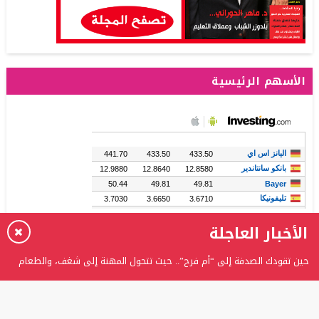
الأسهم الرئيسية
الأخبار العاجلة
حين تقودك الصدفة إلى “أم فرح”.. حيث تتحول المهنة إلى شغف، والطعام
إلى حكاية
برعاية الدكتور عدنان بدران.. الغفران الثانوية تحتفل بتخريج الفوج الثامن من