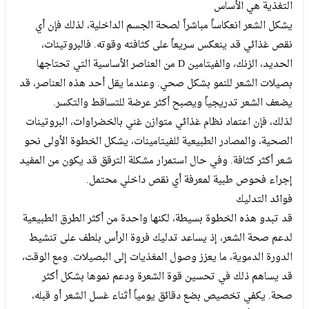
التغذية هي الأساس
يشكل الشعر انعكاساً مباشراً لصحة الجسم الداخلية، لذلك فإن أي
نقص غذائي قد ينعكس سريعاً على كثافته وقوته. فالبروتينات،
الحديد، الزنك، والفيتامين D من العناصر الأساسية التي تحتاجها
بصيلات الشعر للنمو بشكل صحي. وعندما يقل أحد هذه العناصر، قد
يضعف الشعر تدريجياً ويصبح أكثر عرضة للتساقط والتكسر.
لذلك، فإن اعتماد نظام غذائي متوازن غني بالخضراوات، البروتينات
الصحية، والمصادر الطبيعية للفيتامينات، يشكل الخطوة الأولى نحو
شعر أكثر كثافة. وفي حال استمرار مشكلة الترقق قد يكون من المفيد
إجراء فحوص طبية لمعرفة أي نقص داخلي محتمل.
فوائد التدليك
قد تبدو هذه الخطوة بسيطة، لكنها واحدة من أكثر الطرق الطبيعية
لدعم صحة الشعر، إذ يساعد تدليك فروة الرأس بلطف على تنشيط
الدورة الدموية، ما يعزز وصول المغذيات إلى البصيلات. ومع الوقت،
قد يساهم ذلك في تحسين قوة الشعرة ودعم نموها بشكل أكثر
صحة. يكفي تخصيص بضع دقائق يومياً أثناء غسل الشعر أو قبله،