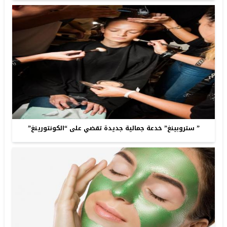
” ستروبينغ” خدعة جمالية جديدة تقضي على “الكونتورينغ”