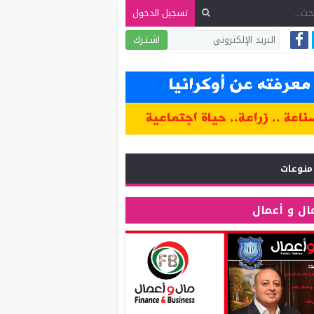
تسجيل الدخول
اشـتـرك
منوعات
ال و أعمال