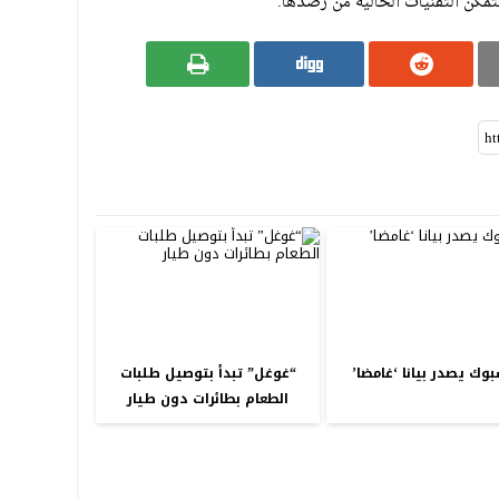
تمكن التقنيات الحالية من رصدها.
وك يصدر بيانا ‘غامضا’
“غوغل” تبدأ بتوصيل طلبات
الطعام بطائرات دون طيار