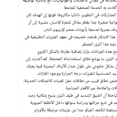
خدامه في مجالي الاتصالات والفوتونيات، مع إمكانية توظيفه
فادت به الخدمة الصحفية للجامعة.
شاركات في التطوير، ناتاليا ماكاروفا، قولها إن الهدف كان
نية صغيرة جدا بقطر مماثل لشعرة الإنسان، مشيرة إلى أن
اف بصرية مُدمجة بأيونات عنصر الإربيوم النادر.
ذا الابتكار صُنعت خصيصا في معهد الفيزياء التطبيقية في
يه هذا الليزر المصغّر.
 هذه المرنانات مزايا إضافية مقارنة بالشكل الكروي
الليزر، ما يوسّع نطاق استخداماته المحتملة. كما أشارت إلى
قل بشكل حلزوني على طول جدار الألياف البصرية فيما يعرف
ديد الحساسية لتغيرات درجة الحرارة ووجود الغازات.
ا ضمن نطاق قريب من نطاقات عمل تقنيات الاتصالات الحديثة،
ات والملاحة عبر الأقمار الصناعية.
باحثة أن الضيق الشديد في طيف الليزر يتيح إمكانية رصد
د في تتبع حركتها ودراسة سلوكها داخل الأنظمة الحيوية.
تقبلا للكشف المبكر جدا عن جزيئات مرتبطة بالأورام