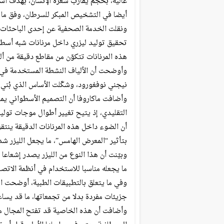
عالية، بحجم يقارب شعرة الإنسان، بهدف است
أيضا في التشخيص المبكر للسرطان، وفق ما أ
ونقلت الخدمة الصحفية عن إحدى الباحثات الم
تحقيق توليد ليزري داخل مرنانات شبه أسطوا
هذه المرنانات تتكوّن من مقاطع دقيقة من ألي
وأوضحت أن الألياف النشطة المستخدمة في ه
نيجني نوفغورود، وشكّلت الأساس الذي بُني عل
وأضافت ماكاروفا أن التصميم الأسطواني يمنح
التقليدي، إذ يتيح تغيير أطوال موجات توليد 
أن الضوء داخل هذه المرنانات الدقيقة ينت
بتأثير “المعرض الهامس”، ما يجعل الليزر ش
وبيّنت أن هذا النوع من الليزر يصدر إشعاع
ما يجعله مناسبا للاستخدام في أنظمة الاتصال
وفي ما يتعلق بالتطبيقات الطبية، أوضحت ال
جزيئات مفردة بدلا من تجمعاتها، ما قد يساع
وأضافت أن هذه الخاصية قد تفتح المجال مس