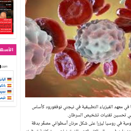
الأسهم
في معهد الفيزياء التطبيقية في نيجني نوفغورود كأساس
 في تحسين تقنيات تشخيص السرطان.
ية في روسيا ليزرا على شكل مرنان أسطواني مصغّر بدقة