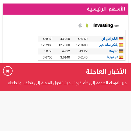
الأسهم الرئيسية
الأخبار العاجلة
حين تقودك الصدفة إلى “أم فرح”.. حيث تتحول المهنة إلى شغف، والطعام
إلى حكاية
برعاية الدكتور عدنان بدران.. الغفران الثانوية تحتفل بتخريج الفوج الثامن من
طلبة التوجيهي
المستشارة ربى عوني الرفاعي تتوج بلقب “المرأة العربية المثالية” وتؤكد: