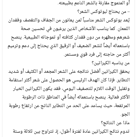
أو المتموج مقارنة بالشعر الناعم بطبيعته.
– من يحتاج لبوتوكس الشعر؟
يُعد بوتوكس الشعر مناسباً لمن يعانون من الجفاف والتقصف وفقدان
اللمعان. كما يناسب الأشخاص الذين يرغبون في تحسين صحة
شعرهم ومظهره من دون فقدان كثافته أو تموجاته الطبيعية. ينصح
باستعماله أيضاً للشعر الضعيف أو الرقيق الذي يحتاج إلى دعم وترميم
أكثر من حاجته إلى فرد قوي ومستمر.
من يناسبه الكيراتين؟
يحقق الكيراتين أفضل نتائجه على الشعر المجعد أو الكثيف أو شديد
التطاير. فإذا كان الهدف الرئيسي هو الحصول على شعر أكثر استقامة
وتقليل الوقت اللازم للتصفيف اليومي، فقد يكون الكيراتين الخيار
الأكثر فعالية. ينصح باستعماله أيضاً في المناطق ذات الرطوبة
المرتفعة، حيث يساعد على الحد من التطاير الناتج عن ارتفاع رطوبة
الجو.
ماذا عن النتائج؟
تدوم نتائج الكيراتين عادة لفترة أطول، إذ تتراوح بين ثلاثة وستة