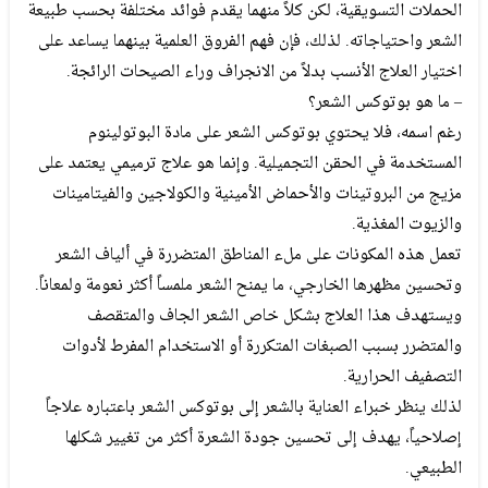
الحملات التسويقية، لكن كلاً منهما يقدم فوائد مختلفة بحسب طبيعة
الشعر واحتياجاته. لذلك، فإن فهم الفروق العلمية بينهما يساعد على
اختيار العلاج الأنسب بدلاً من الانجراف وراء الصيحات الرائجة.
– ما هو بوتوكس الشعر؟
رغم اسمه، فلا يحتوي بوتوكس الشعر على مادة البوتولينوم
المستخدمة في الحقن التجميلية. وإنما هو علاج ترميمي يعتمد على
مزيج من البروتينات والأحماض الأمينية والكولاجين والفيتامينات
والزيوت المغذية.
تعمل هذه المكونات على ملء المناطق المتضررة في ألياف الشعر
وتحسين مظهرها الخارجي، ما يمنح الشعر ملمساً أكثر نعومة ولمعاناً.
ويستهدف هذا العلاج بشكل خاص الشعر الجاف والمتقصف
والمتضرر بسبب الصبغات المتكررة أو الاستخدام المفرط لأدوات
التصفيف الحرارية.
لذلك ينظر خبراء العناية بالشعر إلى بوتوكس الشعر باعتباره علاجاً
إصلاحياً، يهدف إلى تحسين جودة الشعرة أكثر من تغيير شكلها
الطبيعي.