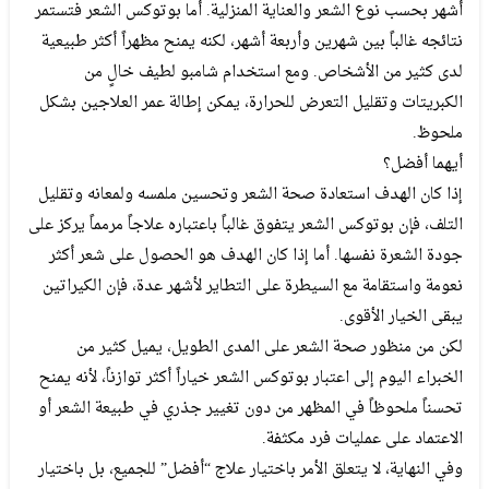
أشهر بحسب نوع الشعر والعناية المنزلية. أما بوتوكس الشعر فتستمر
نتائجه غالباً بين شهرين وأربعة أشهر، لكنه يمنح مظهراً أكثر طبيعية
لدى كثير من الأشخاص. ومع استخدام شامبو لطيف خالٍ من
الكبريتات وتقليل التعرض للحرارة، يمكن إطالة عمر العلاجين بشكل
ملحوظ.
أيهما أفضل؟
إذا كان الهدف استعادة صحة الشعر وتحسين ملمسه ولمعانه وتقليل
التلف، فإن بوتوكس الشعر يتفوق غالباً باعتباره علاجاً مرمماً يركز على
جودة الشعرة نفسها. أما إذا كان الهدف هو الحصول على شعر أكثر
نعومة واستقامة مع السيطرة على التطاير لأشهر عدة، فإن الكيراتين
يبقى الخيار الأقوى.
لكن من منظور صحة الشعر على المدى الطويل، يميل كثير من
الخبراء اليوم إلى اعتبار بوتوكس الشعر خياراً أكثر توازناً، لأنه يمنح
تحسناً ملحوظاً في المظهر من دون تغيير جذري في طبيعة الشعر أو
الاعتماد على عمليات فرد مكثفة.
وفي النهاية، لا يتعلق الأمر باختيار علاج “أفضل” للجميع، بل باختيار