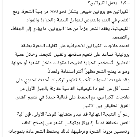
– كيف يعمل الكيراتين؟
الكيراتين هو بروتين طبيعي يشكل نحو 90% من بنية الشعرة. ومع
التقدم في العمر والتعرض للعوامل البيئية والحرارة والمواد
الكيميائية، يفقد الشعر جزءاً من هذا البروتين، ما يؤدي إلى الجفاف
والتقصف.
تعتمد علاجات الكيراتين الاحترافية على تغليف الشعرة بطبقة
بروتينية تساعد على تنعيم سطحها وتقليل التجعد. وخلال عملية
التطبيق، تُستخدم الحرارة لتثبيت المكونات داخل الشعرة أو حولها،
وهو ما يمنح الشعر مظهراً أكثر استقامة ولمعاناً.
وقد شهدت السنوات الأخيرة تطوير تركيبات أحدث تحتوي على
نسب أقل من المواد الكيميائية القاسية مقارنة بالجيل الأول من
علاجات الكيراتين، مع الحفاظ على فعالية جيدة في تنعيم الشعر.
الفرق الحقيقي بين الاثنين
رغم أن النتيجة النهائية قد تبدو متشابهة للوهلة الأولى، فإن آلية
العمل مختلفة تماماً. إذ يركز بوتوكس الشعر على إصلاح التلف
وتحسين مرونة الشعرة وترطيبها، لذلك يحتفظ الشعر عادة بتموجاته