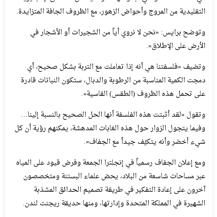
التقليدية من المروج وأحواض الزهور، مع الظروف الجافة المتزايدة.
وتوضح برايس: «نحن لا نروي أياً من الشجيرات أو الأشجار في
الأرض على الإطلاق».
وتضيف «فلسفتنا هي أنه إذا تعاملت مع التربة بشكل صحيح، أي
دمجت الكمية المناسبة من الرطوبة والدبال، ستكون النباتات قادرة
على تحمل هذه الظروف (الطقس) القاسية».
وتقول «لقد أثبتت هذه الفلسفة أنها الحل الصحيح بالنسبة إلينا…
وفيما يتجول الزوار حول هذه الغابات المدهشة، يمكنهم رؤية أن كل
شيء أخضر وأنه يتكيّف جيداً مع الجفاف».
ومع إعلان الجفاف رسمياً في إنجلترا الجمعة وفرض قيود على المياه
عبر مساحات شاسعة من البلاد، يحض علماء البستنة ومتخصصون
آخرون على إعادة التفكير في طريقة تصميم الحدائق المشذبة
الشهيرة في المملكة المتحدة وإدارتها، ومنها حديقة ريجنت لندن.