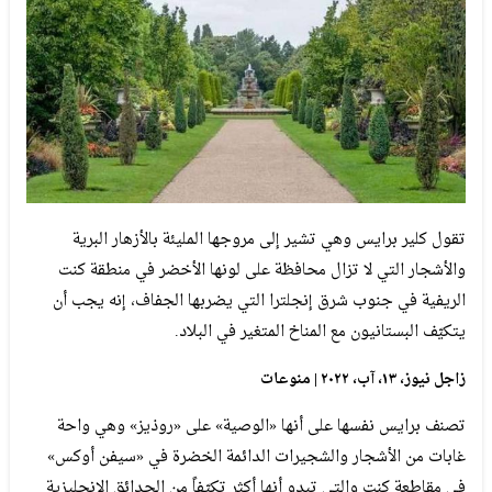
تقول كلير برايس وهي تشير إلى مروجها المليئة بالأزهار البرية
والأشجار التي لا تزال محافظة على لونها الأخضر في منطقة كنت
الريفية في جنوب شرق إنجلترا التي يضربها الجفاف، إنه يجب أن
يتكيّف البستانيون مع المناخ المتغير في البلاد.
زاجل نيوز، ١٣، آب، ٢٠٢٢ | منوعات
تصنف برايس نفسها على أنها «الوصية» على «روذيز» وهي واحة
غابات من الأشجار والشجيرات الدائمة الخضرة في «سيفن أوكس»
في مقاطعة كنت والتي تبدو أنها أكثر تكيّفاً من الحدائق الإنجليزية