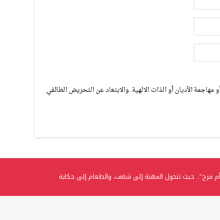
مهاجمة الأديان أو الذات الالهية. والابتعاد عن التحريض الطائفي
م فرح”.. حيث تتحول المهنة إلى شغف، والطعام إلى حكاية
.. الغفران الثانوية تحتفل بتخريج الفوج الثامن من طلبة التوجيهي
ي تتوج بلقب “المرأة العربية المثالية” وتؤكد: اللقب تكليفٌ ومسؤوليةٌ تجاه الوطن