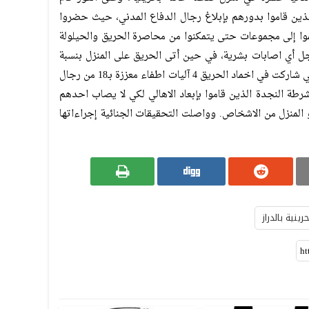
لذين قاموا بدورهم بإبلاغ رجال الدفاع المدني، حيث حضروا
موا إلى مجموعات حتى يتمكنوا من محاصرة الحريق والحيلولة
سجل أي اصابات بشرية، في حين أتى الحريق على المنزل بنسبة
كبيرة. يذكر ان عدد آليات الدفاع المدني التي شاركت في اخماد الحريق 4 آليات اطفاء معززة بـ18 من رجال
رطة النجدة الذين قاموا بإبعاد الاهالي لكي لا يصاب احدهم
و المنزل من الاشخاص. وواصلت التحقيقات الجنائية إجراءاتها
ينية بالدراز