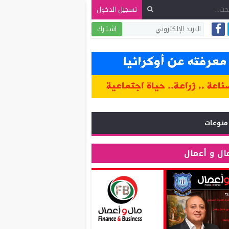
تسجيل الدخول
اشـتـرك
منوعات
ال و أعمال