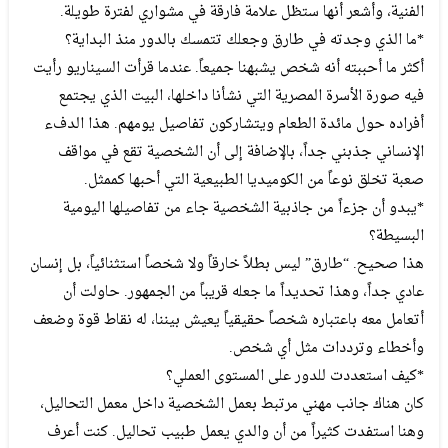
الفنية، وأشعر أنها ستظل علامة فارقة في مشواري لفترة طويلة.
*ما الذي وجدته في طارق وجعلك تتمسك بالدور منذ البداية؟
أكثر ما أحببته أنه شخص يشبهنا جميعاً. عندما قرأت السيناريو رأيت
فيه صورة الأسرة المصرية التي نشأنا داخلها، البيت الذي يجتمع
أفراده حول مائدة الطعام ويتشاركون تفاصيل يومهم. هذا الدفء
الإنساني جذبني جداً، بالإضافة إلى أن الشخصية تقع في مواقف
صعبة تخلق نوعاً من الكوميديا الطبيعية التي أحبها كممثل.
*يبدو أن جزءاً من جاذبية الشخصية جاء من تفاصيلها اليومية
البسيطة؟
هذا صحيح. “طارق” ليس بطلاً خارقاً ولا شخصاً استثنائياً، بل إنسان
عادي جداً، وهذا تحديداً ما جعله قريباً من الجمهور. حاولت أن
أتعامل معه باعتباره شخصاً حقيقياً يعيش بيننا، له نقاط قوة وضعف
وأخطاء وترددات مثل أي شخص.
*كيف استعددت للدور على المستوى العملي؟
كان هناك جانب مهني مرتبط بعمل الشخصية داخل معمل التحاليل،
وهنا استفدت كثيراً من أن والدي يعمل طبيب تحاليل. كنت أعرف