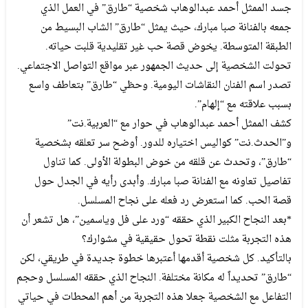
جسد الممثل أحمد عبدالوهاب شخصية “طارق” في العمل الذي
جمعه بالفنانة صبا مبارك، حيث يمثل “طارق” الشاب البسيط من
الطبقة المتوسطة. يخوض قصة حب غير تقليدية قلبت حياته.
تحولت الشخصية إلى حديث الجمهور عبر مواقع التواصل الاجتماعي.
تصدر اسم الفنان النقاشات اليومية. وحظي “طارق” بتعاطف واسع
بسبب علاقته مع “إلهام”.
كشف الممثل أحمد عبدالوهاب في حوار مع “العربية.نت”
و”الحدث.نت” كواليس اختياره للدور. أوضح سر تعلقه بشخصية
“طارق”، وتحدث عن قلقه من خوض البطولة الأولى. كما تناول
تفاصيل تعاونه مع الفنانة صبا مبارك. وأبدى رأيه في الجدل حول
قصة الحب. كما استعرض رد فعله على نجاح المسلسل.
*بعد النجاح الكبير الذي حققه “ورد على فل وياسمين”، هل تشعر أن
هذه التجربة مثلت نقطة تحول حقيقية في مشوارك؟
بالتأكيد. كل شخصية أقدمها أعتبرها خطوة جديدة في طريقي، لكن
“طارق” تحديداً له مكانة مختلفة. النجاح الذي حققه المسلسل وحجم
التفاعل مع الشخصية جعلا هذه التجربة من أهم المحطات في حياتي