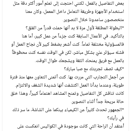
بعض التفاصيل بالفعل، لكنني احتجت إلى تعلم أمور أكثر دقة مثل
استخدام الأجهزة وطريقة التعامل داخل المعمل، وكان معنا
متخصصون ساعدونا خلال التصوير.
*البطولة المطلقة لأول مرة لا بد أنها حملت قدراً من القلق؟
بالتأكيد. في الأعمال السابقة كنت جزءاً من عمل كبير، أما هنا
فالمسؤولية مختلفة تماماً. كنت أشعر بضغط كبير لأن نجاح العمل أو
فشله سيؤثر عليّ بشكل مباشر، لكن في الوقت نفسه كنت محظوظاً
بالعمل مع فريق يمنحك الثقة ويشجعك طوال الوقت.
*كيف تصف تجربتك مع صبا مبارك؟
من أجمل التجارب التي مررت بها. كنت أتمنى التعاون معها منذ فترة
طويلة، وعندما بدأنا العمل اكتشفت أنها شديدة الشغف والالتزام.
كانت تناقش كل التفاصيل وتمنح المشاهد اهتماماً كبيراً، وهذا خلق
حالة مريحة جداً أثناء التصوير.
*الجمهور تحدث كثيراً عن الكيمياء بينكما على الشاشة، ما سر ذلك
في رأيك؟
أعتقد أن الراحة التي كانت موجودة في الكواليس انعكست على