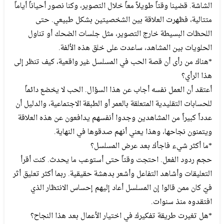
الشاشة. قضينا وقتاً طويلاً معاً خلال التصوير، وكنا نصور أحياناً أياماً
متتالية، فظهرت العلاقة بين الشخصيتين بشكل طبيعي. حتى
اللحظات البسيطة خارج التصوير، مثل جلسات الضحك أو تناول
الحلويات بين المشاهد، ساعدت على خلق هذه الألفة.
*هناك من رأى أن قصة الحب في المسلسل غير واقعية، كيف تنظر إلى
هذا الرأي؟
أعتقد أن العمل نفسه أجاب عن هذا السؤال. الحب لا يخضع دائماً
للحسابات التقليدية المتعلقة بالعمر أو الطبقة الاجتماعية، والدليل أن
عدداً كبيراً من المشاهدين وجدوا أنفسهم يدافعون عن هذه العلاقة
ويتمنون نجاحها، وهذا يعني أنهم صدقوها في النهاية.
*ما أكثر شيء فاجأك بعد عرض المسلسل؟
حجم ردود الفعل. احتجت وقتاً حتى أستوعب ما يحدث. كنت أقرأ
التعليقات وأشاهد التفاعل وأشعر بدهشة حقيقية. ربما أكثر تعليق أثر
فيّ كان ممن قالوا إن المسلسل أعاد إليهم إحساس الانتظار الذي
افتقدوه منذ سنوات.
*هل تغيرت طريقة تفكيرك في اختيار الأعمال بعد هذا النجاح؟