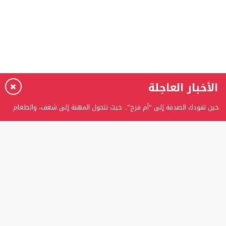
الأخبار العاجلة
حين تقودك الصدفة إلى “أم فرح”.. حيث تتحول المهنة إلى شغف، والطعام
إلى حكاية
برعاية الدكتور عدنان بدران.. الغفران الثانوية تحتفل بتخريج الفوج الثامن من
طلبة التوجيهي
المستشارة ربى عوني الرفاعي تتوج بلقب “المرأة العربية المثالية” وتؤكد:
اللقب تكليفٌ ومسؤوليةٌ تجاه الوطن
تعويض إصبع مبتور بواسطة زرعة سنية