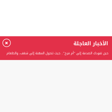
الأخبار العاجلة
حين تقودك الصدفة إلى “أم فرح”.. حيث تتحول المهنة إلى شغف، والطعام
إلى حكاية
برعاية الدكتور عدنان بدران.. الغفران الثانوية تحتفل بتخريج الفوج الثامن من
طلبة التوجيهي
المستشارة ربى عوني الرفاعي تتوج بلقب “المرأة العربية المثالية” وتؤكد:
اللقب تكليفٌ ومسؤوليةٌ تجاه الوطن
تعويض إصبع مبتور بواسطة زرعة سنية