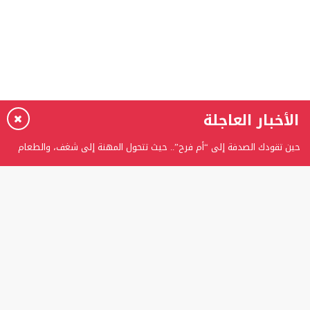
الأخبار العاجلة
حين تقودك الصدفة إلى “أم فرح”.. حيث تتحول المهنة إلى شغف، والطعام
إلى حكاية
برعاية الدكتور عدنان بدران.. الغفران الثانوية تحتفل بتخريج الفوج الثامن من
طلبة التوجيهي
المستشارة ربى عوني الرفاعي تتوج بلقب “المرأة العربية المثالية” وتؤكد:
اللقب تكليفٌ ومسؤوليةٌ تجاه الوطن
تعويض إصبع مبتور بواسطة زرعة سنية