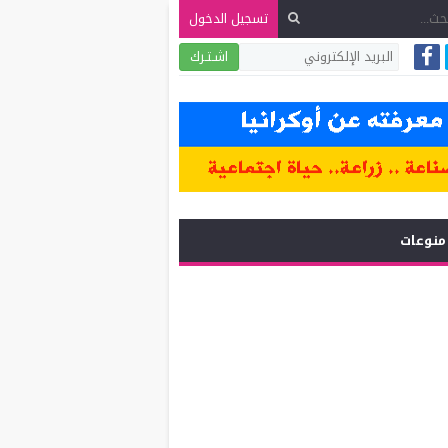
تسجيل الدخول
اشـتـرك
منوعات