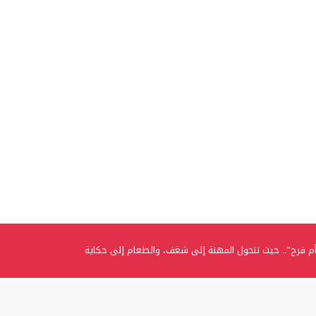
م فرح”.. حيث تتحول المهنة إلى شغف، والطعام إلى حكاية
.. الغفران الثانوية تحتفل بتخريج الفوج الثامن من طلبة التوجيهي
ي تتوج بلقب “المرأة العربية المثالية” وتؤكد: اللقب تكليفٌ ومسؤوليةٌ تجاه الوطن