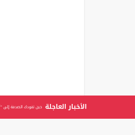
الأخبار العاجلة
حين تقودك الصدفة إلى “أ
برعاية الدكتور عدنان بدران
المستشارة ربى عوني الرفاع