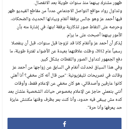
ظهور مشترك بينهما منذ سنوات طويلة بعد الانفصال.
وتداول رواد مواقع التواصل الاجتماعي عدداً من مقاطع الفيديو ظهر
فيها أحمد عز وهو جالس برفقة أنغام ويبادلها الحديث والضحكات،
وحرصه على التقاط صور تذكارية برفقة ابنها، في إشارة منه بأن
الأمور بينهما أصبحت على ما يرام.
يُذكر أن أحمد عز وأنغام كانا قد تزوجا قبل سنوات، قبل أن ينفصلا
رسمياً عام 2012، وظلت علاقتهما بعيدة عن الأضواء لفترة طويلة، ما
دفع الجمهور لتداول الصور واللقطات بشكل كبير.
وفي هذا السياق تحدثت أنغام في السابق عن زواجها من أحمد عز
وقالت في تصريحات تليفزيونية: “مين قال أنه كان مخفي؟ أنا أهلي
كانوا عارفين وأصدقائي، هو كان مخفي عن الإعلام فقط، وأوقات
أنتي بتعملي حاجز عن الإعلام بخصوص حياتك الشخصية علشان بعد
كده مش بيبقى فيه حدود، وأنا كنت بمر بظرف وقتها مكنتش عايزة
حد يعرفها وأنا حرة”.