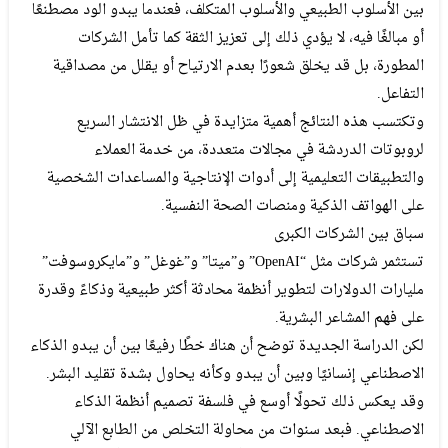
بين الأسلوب الطبيعي والأسلوب المتكلف، فعندما يبدو الود مصطنعًا
أو مبالغًا فيه، لا يؤدي ذلك إلى تعزيز الثقة كما تأمل الشركات
المطورة، بل قد يخلق شعورًا بعدم الارتياح أو يقلل من مصداقية
التفاعل.
وتكتسب هذه النتائج أهمية متزايدة في ظل الانتشار السريع
لروبوتات الدردشة في مجالات متعددة، من خدمة العملاء
والتطبيقات التعليمية إلى أدوات الإنتاجية والمساعدات الشخصية
على الهواتف الذكية ومنصات الصحة النفسية.
سباق بين الشركات الكبرى
تستثمر شركات مثل “OpenAI” و”ميتا” و”غوغل” و”مايكروسوفت”
مليارات الدولارات لتطوير أنظمة محادثة أكثر طبيعية وذكاءً وقدرة
على فهم المشاعر البشرية.
لكن الدراسة الجديدة توضح أن هناك خطًا رفيعًا بين أن يبدو الذكاء
الاصطناعي إنسانيًا وبين أن يبدو وكأنه يحاول بشدة تقليد البشر.
وقد يعكس ذلك تحولًا أوسع في فلسفة تصميم أنظمة الذكاء
الاصطناعي. فبعد سنوات من محاولة التخلص من الطابع الآلي